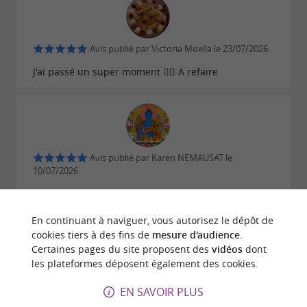
Avis publié par Victoria Moella le 23/07/2026
J'ai passé un super moment 👍🏾 A refaire
Avis publié par Karen NEMAUSAT le
10/07/2026
Excellente moment!! Merci
En continuant à naviguer, vous autorisez le dépôt de
ECRIRE UN AVIS
LIRE TOUS LES AVIS
cookies tiers à des fins de
mesure d'audience
.
Certaines pages du site proposent des
vidéos
dont
© Google 2026
les plateformes déposent également des cookies.
EN SAVOIR PLUS