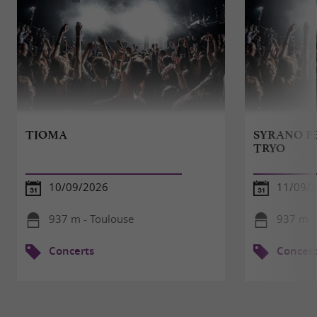
TIOMA
SYRANO FE
TRYO
10/09/2026
11/09/
937 m - Toulouse
937 m -
Concerts
Concert