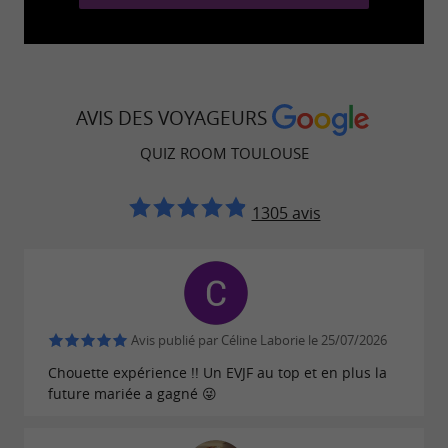
organiser un anniversaire, un enterrement de
vie de célibataire ou un
team-building pour les
professionnels.
N’attendez plus pour réserver,
vous allez adorer buzzer toute la journée !
AVIS DES VOYAGEURS
QUIZ ROOM TOULOUSE
1305 avis
Avis publié par Céline Laborie le 25/07/2026
Chouette expérience !! Un EVJF au top et en plus la
future mariée a gagné 😜