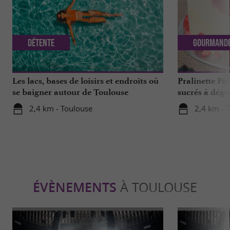
Détente
Gourmand
Les lacs, bases de loisirs et endroits où
Pralinette Pât
se baigner autour de Toulouse
sucrés à dégu
de Toulouse
2,4 km - Toulouse
2,4 km - 
ÉVÈNEMENTS
À TOULOUSE