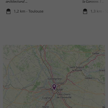
architectural ...
la Garonne. I ...
1,2 km - Toulouse
1,3 km - T