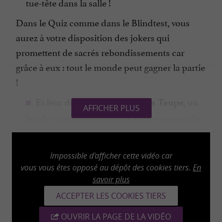
tue-tête dans la salle !
Dans le Quiz comme dans le Blindtest, vous
aurez à votre disposition des jokers qui
promettent de sacrés rebondissements car
grâce à eux : tout le monde peut gagner la partie
!
Et leur dernier jeu en date :
, un
La Taupe
AFFICHER PLUS
jeu de stratégie inspiré des Loups-garous de
Thiercelieux, où démasquer la Taupe qui se
cache parmi vous sera votre mission ! C'est
Impossible d'afficher cette vidéo car
elle qui détiendra toutes les réponses et qui
vous vous êtes opposé au dépôt des cookies tiers.
En
devra bluffer au-delà de tous les regards...
savoir plus
ACCEPTER LES COOKIES TIERS
Finalement, c'est l’endroit parfait pour
OUVRIR LA PAGE DE LA VIDÉO