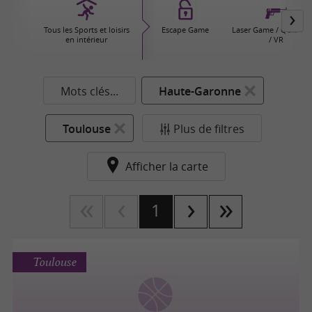
Tous les Sports et loisirs
Escape Game
Laser Game / Quiz G
en intérieur
/ VR
Mots clés...
Haute-Garonne
Toulouse
Plus de filtres
Afficher la carte
1
Toulouse