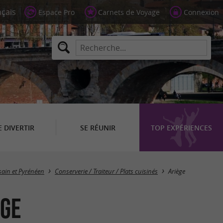
Espace Pro
Carnets de Voyage
Connexion
E DIVERTIR
SE RÉUNIR
TOP EXPÉRIENCES
Masquer la carte
sain et Pyrénéen
Conserverie / Traiteur / Plats cuisinés
Ariège
ège