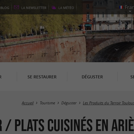
E
BLOG
LA
NEWSLETTER
LA
MÉTÉO
R
SE RESTAURER
DÉGUSTER
S
Accueil
Tourisme
Déguster
Les Produits du Terroir Toulou
 / Plats cuisinés en Ari