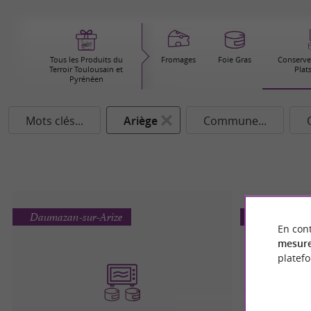
Tous les Produits du
Fromages
Foie Gras
Conserver
Terroir Toulousain et
Plat
Pyrénéen
Mots clés...
Ariège
Commune...
Daumazan-sur-Arize
Le Mas-d'Az
En cont
mesure
platef