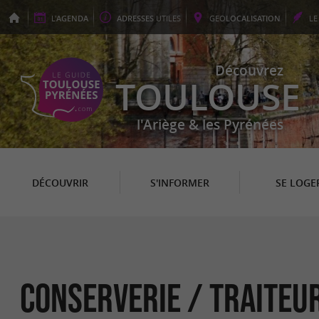
L'
AGENDA
ADRESSES
UTILES
GEO
LOCALISATION
L
Découvrez
TOULOUSE
l'Ariège & les Pyrénées
DÉCOUVRIR
S'INFORMER
SE LOGE
Conserverie / Traiteur