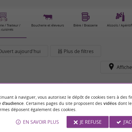
ie / Traiteur /
Boucherie et éleveurs
Bière / Brasserie
Alcools / Apériti
s cuisinés
Ouvert aujourd'hui
Plus de filtres
Affiche
il
Le Mas-d'Azil
inuant à naviguer, vous autorisez le dépôt de cookies tiers à des fi
 d'audience
. Certaines pages du site proposent des
vidéos
dont le
ormes déposent également des cookies.
EN SAVOIR PLUS
JE REFUSE
J'A