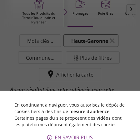
Tous les Produits du
Fromages
Foie Gras
Conserver
Terroir Toulousain et
Plat
Pyrénéen
Mots clés...
Haute-Garonne
Commune...
Plus de filtres
Afficher la carte
Aucun résultat dans cette catégorie pour cette
commune pour le moment...
En continuant à naviguer, vous autorisez le dépôt de
cookies tiers à des fins de
mesure d'audience
.
Certaines pages du site proposent des
vidéos
dont
n
o
t
e
c
o
u
p
e
c
o
e
u
les plateformes déposent également des cookies.
r
d
r
EN SAVOIR PLUS