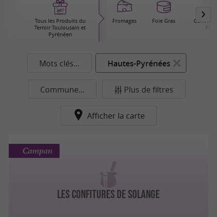
Tous les Produits du
Fromages
Foie Gras
Conserver
Terroir Toulousain et
Plat
Pyrénéen
Mots clés...
Hautes-Pyrénées
Commune...
Plus de filtres
Afficher la carte
Campan
LES CONFITURES DE SOLANGE