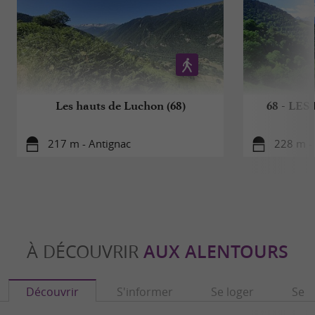
Les hauts de Luchon (68)
68 - LE
217 m - Antignac
228 m -
À DÉCOUVRIR
AUX ALENTOURS
Découvrir
S'informer
Se loger
Se r