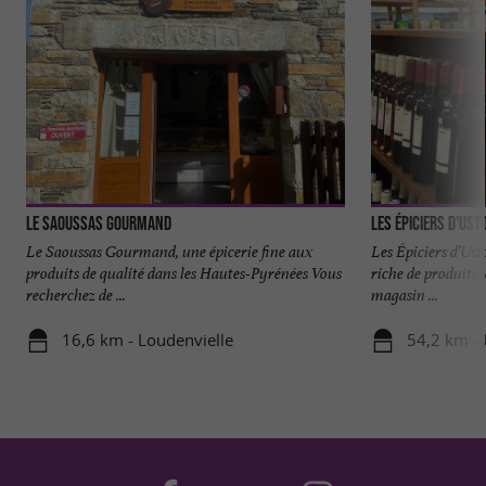
Le Saoussas Gourmand
Les Épiciers d'Ust
Le Saoussas Gourmand, une épicerie fine aux
Les Épiciers d’Us
produits de qualité dans les Hautes-Pyrénées Vous
riche de produits 
recherchez de ...
magasin ...
16,6 km - Loudenvielle
54,2 km -