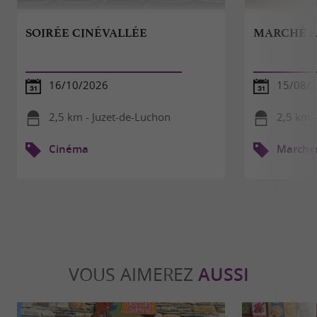
SOIRÉE CINÉVALLÉE
MARCHÉ A
16/10/2026
15/08/
2,5 km - Juzet-de-Luchon
2,5 km 
Cinéma
Marché
VOUS AIMEREZ
AUSSI