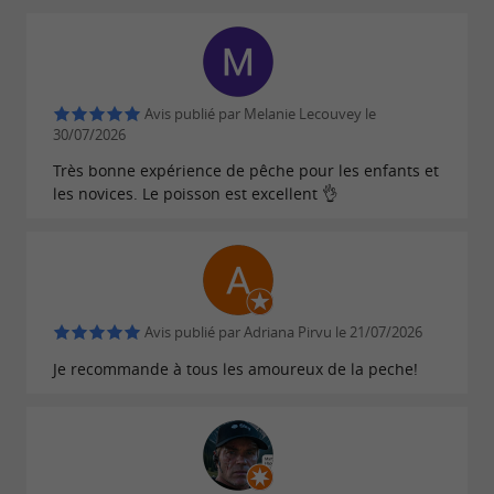
l’occasion de faire le plein de
vos produits
à tout moment de l’année, sauf en
préférés
janvier.
Avis publié par Melanie Lecouvey le
30/07/2026
Des visites guidées et des pêches
Le petit plus
:
Très bonne expérience de pêche pour les enfants et
les novices. Le poisson est excellent 👌
à la truite organisées à la ferme.
Avis publié par Adriana Pirvu le 21/07/2026
Je recommande à tous les amoureux de la peche!