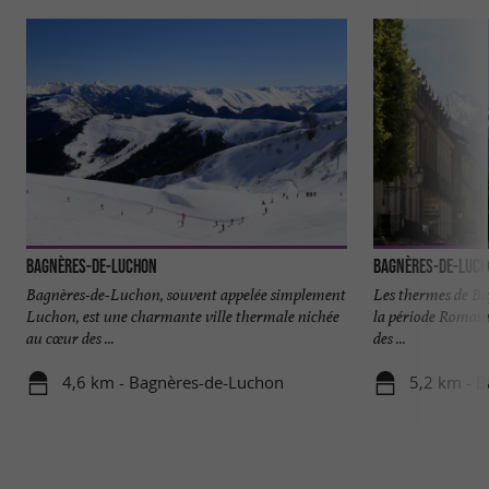
Bagnères-de-Luchon
Bagnères-de-Luc
Bagnères-de-Luchon, souvent appelée simplement
Les thermes de B
Luchon, est une charmante ville thermale nichée
la période Romaine
au cœur des ...
des ...
4,6 km - Bagnères-de-Luchon
5,2 km - 