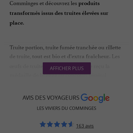
Comminges et découvrez les
produits
transformés issus des truites élevées sur
.
place
Truite portion, truite fumée tranchée ou rillette
de truite,
. Les
tout est bio et d’extra fraîcheur
œufs de truite perle d’or ont même reçu la
AFFICHER PLUS
au concours général
médaille de bronze
agricole 2022, gage de qualité et d’excellence.
à la pisciculture, les truites se
En vente directe
AVIS DES VOYAGEURS
retrouvent également dans quelques
LES VIVIERS DU COMMINGES
restaurants et sur le
marché de Bagnères-de-
à moins de 10 minutes d’Antignac,
Luchon
163 avis