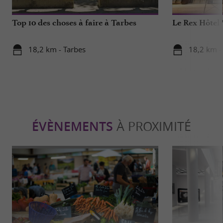
Top 10 des choses à faire à Tarbes
Le Rex Hôtel 
18,2 km - Tarbes
18,2 km -
ÉVÈNEMENTS
À PROXIMITÉ