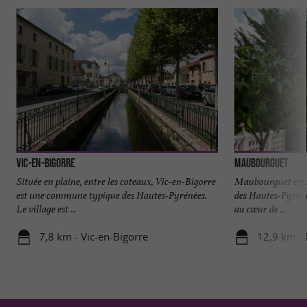
Vic-en-Bigorre
Maubourguet
Située en plaine, entre les coteaux, Vic-en-Bigorre
Maubourguet est u
est une commune typique des Hautes-Pyrénées.
des Hautes-Pyréné
Le village est ...
au cœur de ...
7,8 km - Vic-en-Bigorre
12,9 km -