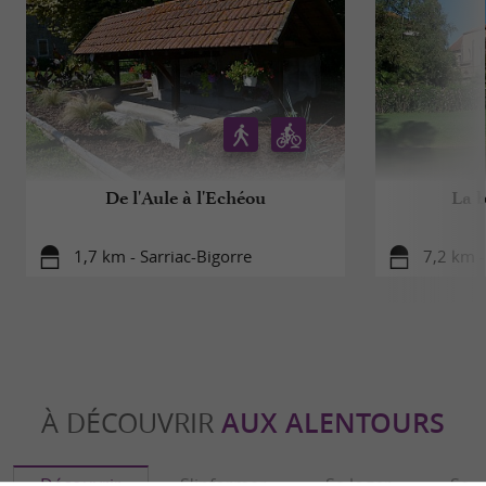
De l'Aule à l'Echéou
La b
1,7 km - Sarriac-Bigorre
7,2 km -
À DÉCOUVRIR
AUX ALENTOURS
Découvrir
S'informer
Se loger
Se r