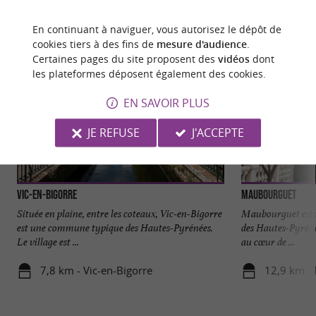
En continuant à naviguer, vous autorisez le dépôt de
cookies tiers à des fins de
mesure d'audience
.
Certaines pages du site proposent des
vidéos
dont
les plateformes déposent également des cookies.
EN SAVOIR PLUS
JE REFUSE
J'ACCEPTE
Vic-en-Bigorre
Maubourguet
Située en plaine, entre les coteaux, Vic-en-Bigorre
Maubourguet est u
est une commune typique des Hautes-Pyrénées.
des Hautes-Pyréné
Le village est ...
au cœur de ...
7,8 km - Vic-en-Bigorre
12,9 km -