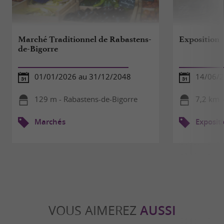
Marché Traditionnel de Rabastens-
Exposition
de-Bigorre
01/01/2026 au 31/12/2048
14/06/2
129 m - Rabastens-de-Bigorre
7,2 km -
Marchés
Exposit
VOUS AIMEREZ
AUSSI