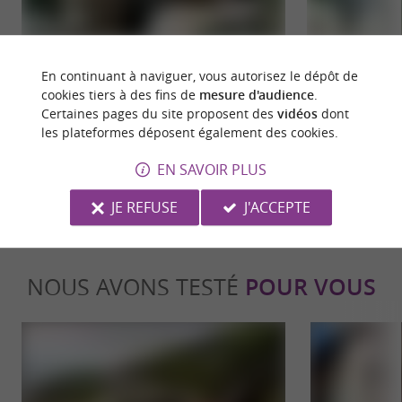
Parc Animalier des Pyrénées
Argelès-Gazost
En continuant à naviguer, vous autorisez le dépôt de
Situé au cœur des montagnes, le Parc Animalier
Les Thermes d’Arg
des Pyrénées accueille environ 100 espèces
d'eaux chloro-sul
cookies tiers à des fins de
mesure d'audience
.
différentes et près ...
leurs vertus ...
Certaines pages du site proposent des
vidéos
dont
les plateformes déposent également des cookies.
495 m - Argelès-Gazost
617 m - A
EN SAVOIR PLUS
JE REFUSE
J'ACCEPTE
NOUS AVONS TESTÉ
POUR VOUS