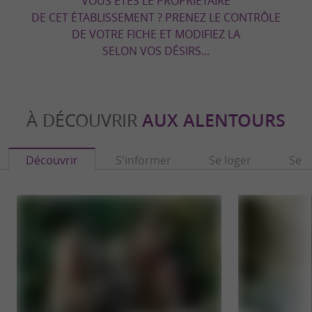
VOUS ÊTES LE PROPRIÉTAIRE
DE CET ÉTABLISSEMENT ? PRENEZ LE CONTRÔLE
DE VOTRE FICHE ET MODIFIEZ LA
SELON VOS DÉSIRS...
À DÉCOUVRIR
AUX ALENTOURS
Découvrir
S'informer
Se loger
Se r