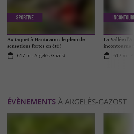
Sportive
Incontour
Au taquet à Hautacam : le plein de
La Vallée d'A
sensations fortes en été !
incontournab
617 m - Argelès-Gazost
617 m - A
ÉVÈNEMENTS
À ARGELÈS-GAZOST