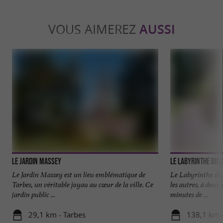
VOUS AIMEREZ
AUSSI
Le Jardin Massey
Le Labyrinthe du 
Le Jardin Massey est un lieu emblématique de
Le Labyrinthe de 
Tarbes, un véritable joyau au cœur de la ville. Ce
les autres, à deux
jardin public ...
minutes de ...
29,1 km - Tarbes
138,1 km -