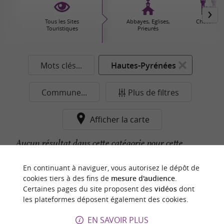
Tous les Sites
Abbayes, Eglises,
Châteaux
Touristiques
Prieurés
Mots clés...
Hautes-Pyrénées
Commune...
Plus de filtres
Afficher la carte
Aucun résultat dans cette catégorie pour cette
commune pour le moment...
En continuant à naviguer, vous autorisez le dépôt de
cookies tiers à des fins de
mesure d'audience
.
Certaines pages du site proposent des
vidéos
dont
n
o
t
e
c
o
u
p
e
c
o
e
u
les plateformes déposent également des cookies.
r
d
r
EN SAVOIR PLUS