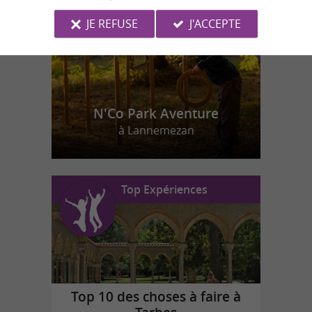
JE REFUSE
J'ACCEPTE
N'Co Park Aventure
à Lannemezan
Top Expériences
Top 10 des choses à faire à