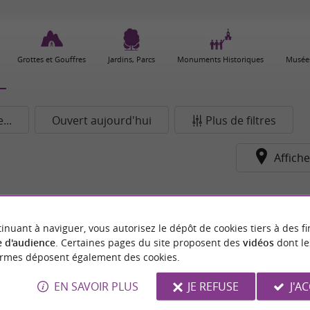
Grottes et Gouffres
Jardins, Parcs
Monuments Historiques
Musées
..
Ouvert aujourd'hui
Plus de filtres
Affiche
pour le moment...
inuant à naviguer, vous autorisez le dépôt de cookies tiers à des fi
 d'audience
. Certaines pages du site proposent des
vidéos
dont le
ormes déposent également des cookies.
EN SAVOIR PLUS
JE REFUSE
J'A