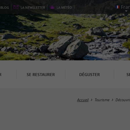
E
BLOG
LA
NEWSLETTER
LA
MÉTÉO
R
SE RESTAURER
DÉGUSTER
S
Accueil
Tourisme
Découvri