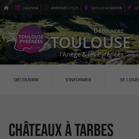
L'
AGENDA
ADRESSES
UTILES
GEO
LOCALISATION
L
Découvrez
TOULOUSE
l'Ariège & les Pyrénées
DÉCOUVRIR
S'INFORMER
SE LOGE
Châteaux à Tarbes