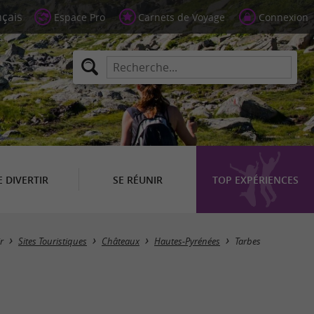
Espace Pro
Carnets de Voyage
Connexion
E DIVERTIR
SE RÉUNIR
TOP EXPÉRIENCES
Masquer la carte
r
Sites Touristiques
Châteaux
Hautes-Pyrénées
Tarbes