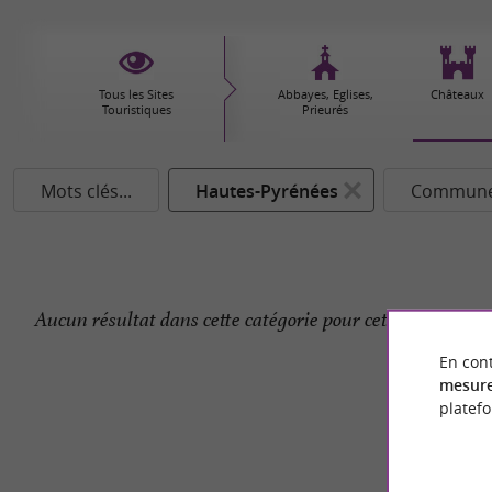
Tous les Sites
Abbayes, Eglises,
Châteaux
Touristiques
Prieurés
Mots clés...
Hautes-Pyrénées
Commune.
Aucun résultat dans cette catégorie pour cette commune 
En cont
mesure
platef