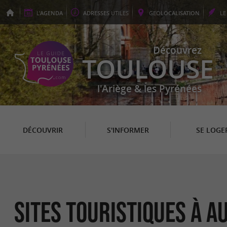
L'
AGENDA
ADRESSES
UTILES
GEO
LOCALISATION
L
Découvrez
TOULOUSE
l'Ariège & les Pyrénées
DÉCOUVRIR
S'INFORMER
SE LOGE
Sites Touristiques à A