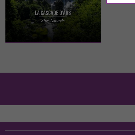
La Cascade d'Ars
La cascade d’Ars dans le Couserans, est
Sites Naturels
considérée comme l’ une des plus belles des
Pyrénées. Elle se situe ...