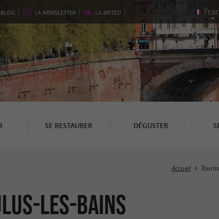
E
BLOG
LA
NEWSLETTER
LA
MÉTÉO
R
SE RESTAURER
DÉGUSTER
S
Accueil
Touri
ulus-les-Bains