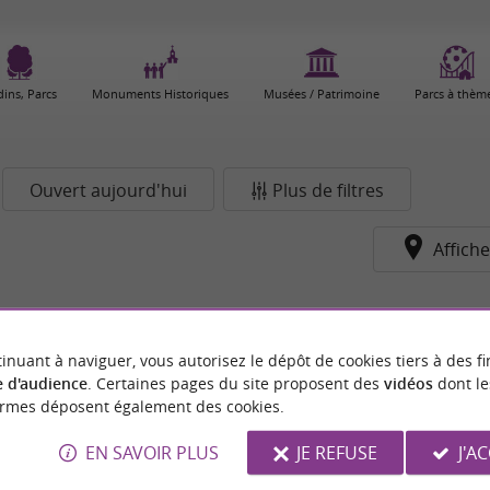
dins, Parcs
Monuments Historiques
Musées / Patrimoine
Parcs à thèm
Ouvert aujourd'hui
Plus de filtres
Affiche
inuant à naviguer, vous autorisez le dépôt de cookies tiers à des fi
 d'audience
. Certaines pages du site proposent des
vidéos
dont le
ormes déposent également des cookies.
EN SAVOIR PLUS
JE REFUSE
J'A