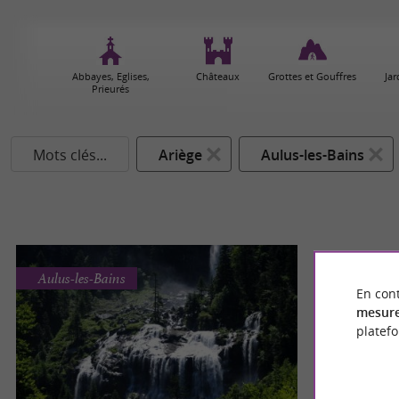
Abbayes, Eglises,
Châteaux
Grottes et Gouffres
Jar
Prieurés
Mots clés...
Ariège
Aulus-les-Bains
Aulus-les-Bains
En cont
mesure
platef