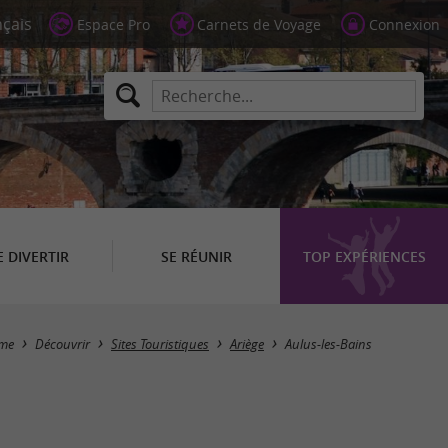
Espace Pro
Carnets de Voyage
Connexion
E DIVERTIR
SE RÉUNIR
TOP EXPÉRIENCES
Masquer la carte
sme
Découvrir
Sites Touristiques
Ariège
Aulus-les-Bains