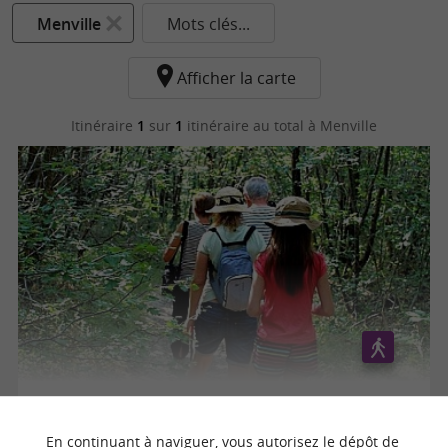
Menville
Mots clés...
Afficher la carte
Itinéraire
1
sur
1
itinéraire au total
à Menville
BOUCLE DE MENVILLE
En continuant à naviguer, vous autorisez le dépôt de