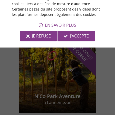
cookies tiers à des fins de
mesure d'audience
.
Certaines pages du site proposent des
vidéos
dont
Menville
les plateformes déposent également des cookies.
7,7 km
EN SAVOIR PLUS
JE REFUSE
J'ACCEPTE
n
o
t
e
c
o
u
p
e
c
o
e
u
r
d
r
N'Co Park Aventure
à Lannemezan