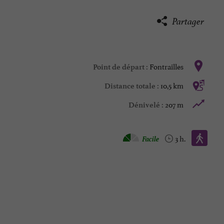
Partager
Fontrailles
Point de départ :
10,5 km
Distance totale :
207 m
Dénivelé :
Marche à pied :
Facile
3 h.