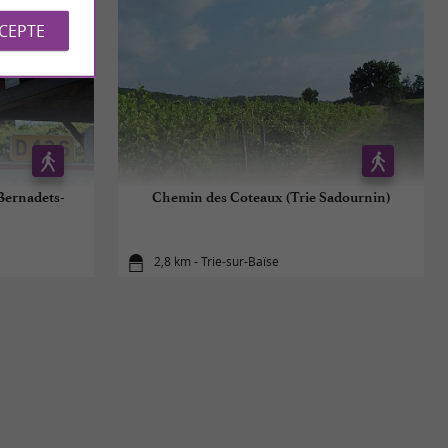
CCEPTE
Bernadets-
Chemin des Coteaux (Trie Sadournin)
2,8 km - Trie-sur-Baïse