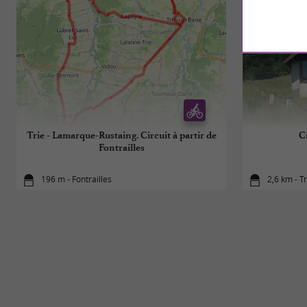
Trie - Lamarque-Rustaing. Circuit à partir de
Ci
Fontrailles
196 m - Fontrailles
2,6 km - T