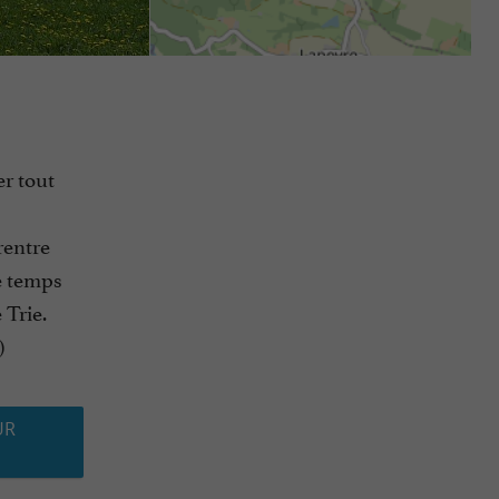
er tout
rentre
le temps
 Trie.
)
UR