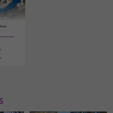
aison
x
es
S