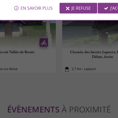
EN SAVOIR PLUS
JE REFUSE
J'A
rcuit Vallée de Bouès
Chemin des lavoirs Lapeyre, 
Débat, Antin
rie-sur-Baïse
2,7 km - Lapeyre
ÉVÈNEMENTS
À PROXIMITÉ