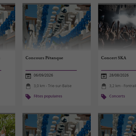
u
Concours Pétanque
Concert SKA
06/09/2026
28/08/2026
3,0 km - Trie-sur-Baïse
3,2 km - Fontrai
Fêtes populaires
Concerts