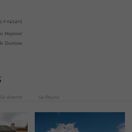
 à 04:54:25
t du Magnoac
de Tourisme
S
Se divertir
Se Réunir