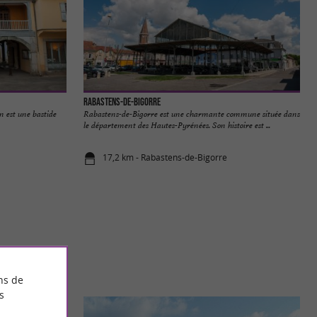
Rabastens-de-Bigorre
 est une bastide
Rabastens-de-Bigorre est une charmante commune située dans
le département des Hautes-Pyrénées. Son histoire est ...
17,2 km - Rabastens-de-Bigorre
ns de
s