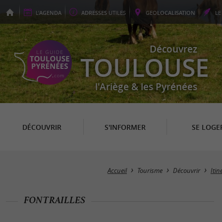
L'
AGENDA
ADRESSES
UTILES
GEO
LOCALISATION
L
Découvrez
TOULOUSE
l'Ariège & les Pyrénées
DÉCOUVRIR
S'INFORMER
SE LOGE
Accueil
Tourisme
Découvrir
Iti
FONTRAILLES