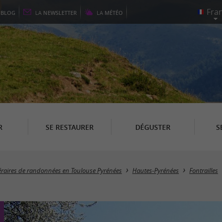
E
BLOG
LA
NEWSLETTER
LA
MÉTÉO
R
SE RESTAURER
DÉGUSTER
S
néraires de randonnées en Toulouse Pyrénées
Hautes-Pyrénées
Fontrailles