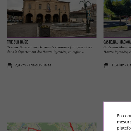
Trie-sur-Baïse
Castelnau-Magnoa
Trie-sur-Baïse est une charmante commune française située
Castelnau-Magnoac 
dans le département des Hautes-Pyrénées, en région ...
Hautes-Pyrénées, en
2,9 km - Trie-sur-Baïse
13,4 km - 
En cont
mesure
platef