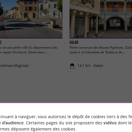
c
Galan
est une petite ville du département des
Petite commune des Hautes-Pyrénées, Galan
 région Occitanie. Située dans ...
située à 27 kilomètres de Tarbes et de ...
Castelnau-Magnoac
14,1 km - Galan
VOUS AIMEREZ
AUSSI
inuant à naviguer, vous autorisez le dépôt de cookies tiers à des fi
 d'audience
. Certaines pages du site proposent des
vidéos
dont le
ormes déposent également des cookies.