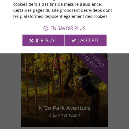
cookies tiers à des fins de
mesure d'audience
.
Certaines pages du site proposent des
vidéos
dont
Cuguron
les plateformes déposent également des cookies.
10,1 km
EN SAVOIR PLUS
JE REFUSE
J'ACCEPTE
n
o
t
e
c
o
u
p
e
c
o
e
u
r
d
r
N'Co Park Aventure
à Lannemezan