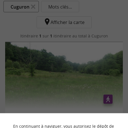
Cuguron
Mots clés...
Afficher la carte
Itinéraire
1
sur
1
itinéraire au total
à Cuguron
Cuguron "La tourbière"
En continuant à naviguer, vous autorisez le dépôt de