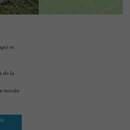
aps) et
s de la
e terrain
UR