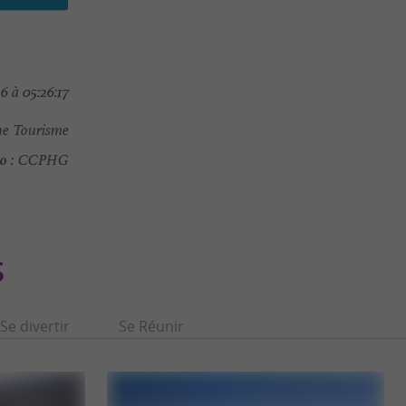
 à 05:26:17
e Tourisme
o :
CCPHG
S
Se divertir
Se Réunir