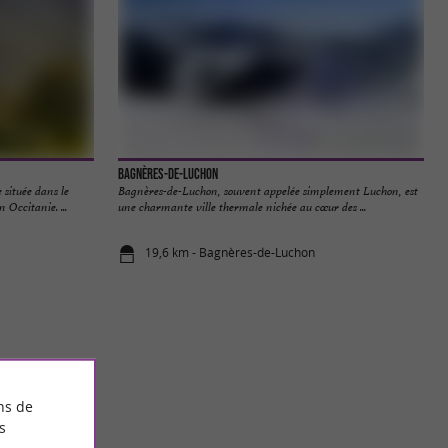
Bagnères-de-Luchon
située dans le
Bagnères-de-Luchon, souvent appelée simplement Luchon, est
Occitanie. ...
une charmante ville thermale nichée au cœur des ...
19,6 km - Bagnères-de-Luchon
ns de
s