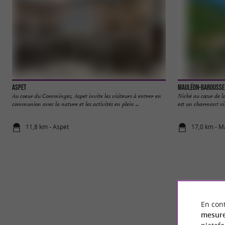
Aspet
Mauléon-Barousse
Au coeur du Comminges, Aspet invite les visiteurs à entrer en
Niché au cœur de l
communion avec la nature et les activités en plein ...
est un charmant vil
11,8 km - Aspet
17,0 km - 
En cont
mesure