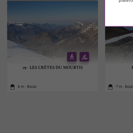
platef
29 - LES CRÊTES DU MOURTIS
6 m - Boutx
7 m - Bout