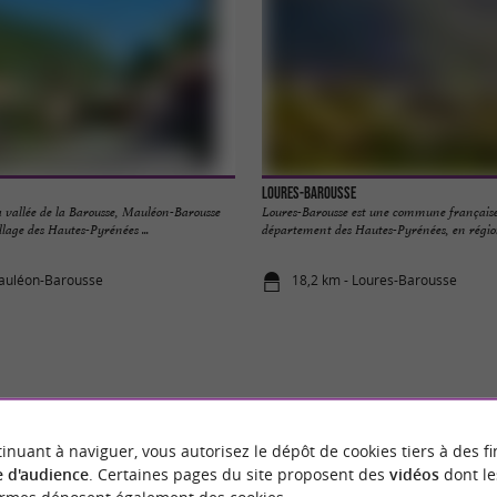
Loures-Barousse
a vallée de la Barousse, Mauléon-Barousse
Loures-Barousse est une commune française 
lage des Hautes-Pyrénées ...
département des Hautes-Pyrénées, en région 
Mauléon-Barousse
18,2 km - Loures-Barousse
VOUS AIMEREZ
AUSSI
inuant à naviguer, vous autorisez le dépôt de cookies tiers à des fi
 d'audience
. Certaines pages du site proposent des
vidéos
dont le