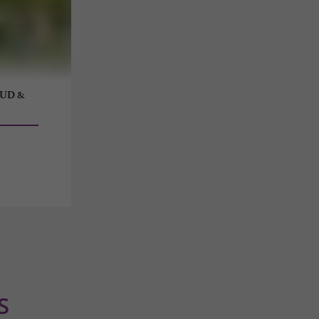
AUD &
S