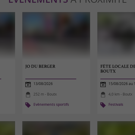
JO DU BERGER
FÊTE LOCALE D
BOUTX
13/08/2026
15/08/2026 au 
252 m - Boutx
4,0 km - Boutx
Evènements sportifs
Festivals