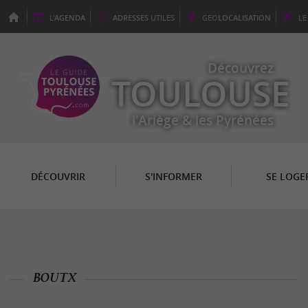
L'
AGENDA
ADRESSES
UTILES
GEO
LOCALISATION
L
Découvrez
TOULOUSE
l'Ariège & les Pyrénées
DÉCOUVRIR
S'INFORMER
SE LOGE
BOUTX