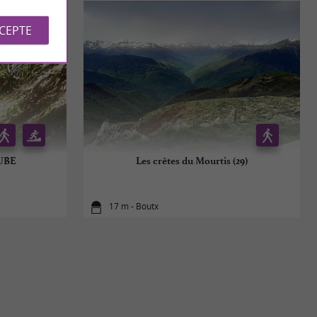
CCEPTE
EUBE
Les crêtes du Mourtis (29)
17 m - Boutx