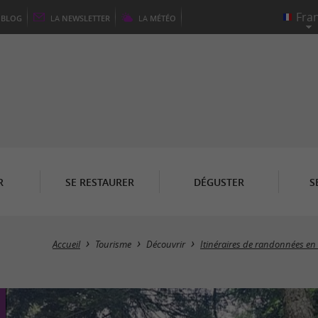
E
BLOG
LA
NEWSLETTER
LA
MÉTÉO
R
SE RESTAURER
DÉGUSTER
S
Accueil
Tourisme
Découvrir
Itinéraires de randonnées en