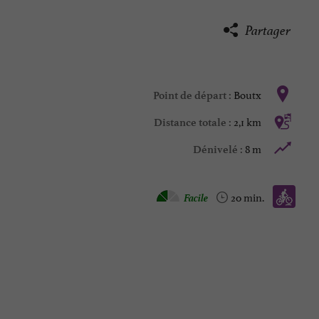
Partager
Boutx
Point de départ :
2,1 km
Distance totale :
8 m
Dénivelé :
Vtt :
Facile
20 min.