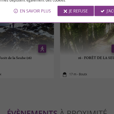
ormes déposent également des cookies.
EN SAVOIR PLUS
JE REFUSE
J'A
Forêt de la Seube (16)
16 - FORÊT DE LA S
x
17 m - Boutx
ÉVÈNEMENTS
À PROXIMITÉ