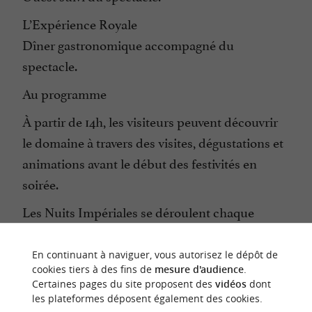
L’Expérience Royale
Dîner gastronomique accompagné du
spectacle.
Au programme
À partir de 14h, les visiteurs peuvent découvrir
le domaine à travers des visites, dégustations et
animations avant le début des festivités en
soirée.
Les Nuits Impériales se déroulent chaque
année au Château Montus, dans une
atmosphère conviviale où patrimoine,
En continuant à naviguer, vous autorisez le dépôt de
cookies tiers à des fins de
mesure d'audience
.
gastronomie et création artistique se
Certaines pages du site proposent des
vidéos
dont
rencontrent.
les plateformes déposent également des cookies.