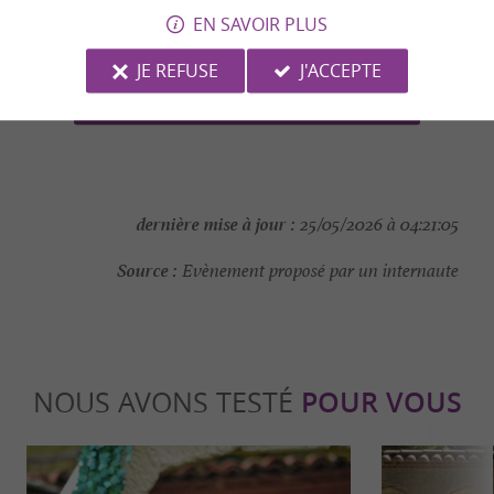
EN SAVOIR PLUS
CONTACTER L'ORGANISATEUR
JE REFUSE
J'ACCEPTE
SITE INTERNET DE L'ÉVÈNEMENT
dernière mise à jour :
25/05/2026 à 04:21:05
Source :
Evènement proposé par un internaute
NOUS AVONS TESTÉ
POUR VOUS