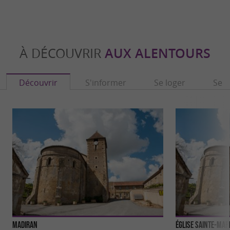
À DÉCOUVRIR
AUX ALENTOURS
Découvrir
S'informer
Se loger
Se r
Madiran
Église Sainte-Mar