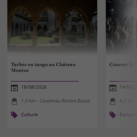
Tarbes en tango au Château
Concert En 
Montus
18/08/2026
14/08/
1,3 km - Castelnau-Rivière-Basse
4,2 km 
Culture
Concert