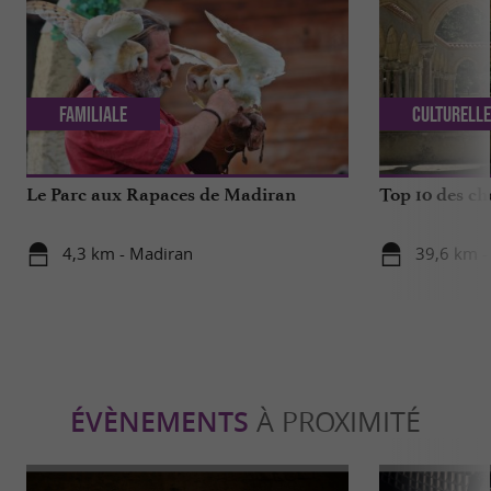
Familiale
Culturell
Le Parc aux Rapaces de Madiran
Top 10 des ch
4,3 km - Madiran
39,6 km -
ÉVÈNEMENTS
À PROXIMITÉ