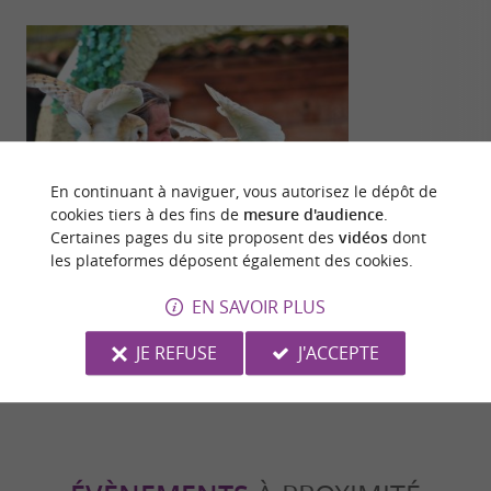
Familiale
Détente
En continuant à naviguer, vous autorisez le dépôt de
cookies tiers à des fins de
mesure d'audience
.
Certaines pages du site proposent des
vidéos
dont
les plateformes déposent également des cookies.
Le Parc aux Rapaces de Madiran
Le Rex Hôtel 
EN SAVOIR PLUS
106 m - Madiran
36,9 km -
JE REFUSE
J'ACCEPTE