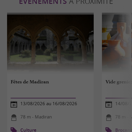
ÉVÈNEMENTS
À PROXIMITÉ
Fêtes de Madiran
Vide grenie
13/08/2026 au 16/08/2026
14/08/
78 m - Madiran
78 m - 
Culture
Brocant