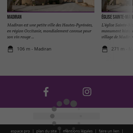
Madiran
Église Sainte-Mar
Madiran est une petite ville des Hautes-Pyrénées,
L'église Sainte-M
en région Occitanie, mondialement connue pour
monument histori
son vin rouge ...
village de Madiran.
106 m - Madiran
271 m - M
espace pro
plan du site
mentions légales
faire un lien