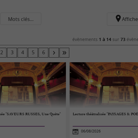
Mots clés...
Affiche
évènements
1 à 14
sur
73
évène
2
3
4
5
6
lisée "SAVEURS RUSSES, Une Quête"
Lecture théâtralisée "PAYSAGES & PO
06/08/2026