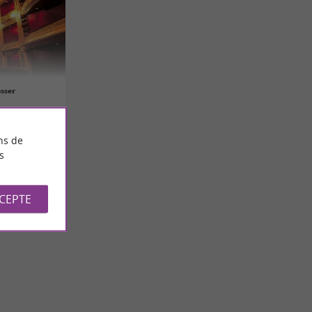
esser
ns de
s
CCEPTE