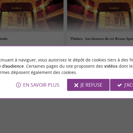
trale
Théâtre : Les faiseurs de roi Bruno Spi
08/08/2026
inuant à naviguer, vous autorisez le dépôt de cookies tiers à des fi
Argelès-Gazost
 d'audience
. Certaines pages du site proposent des
vidéos
dont le
ormes déposent également des cookies.
Théâtre
EN SAVOIR PLUS
JE REFUSE
J'A