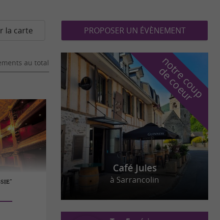
r la carte
PROPOSER UN ÉVÈNEMENT
n
o
t
e
c
o
u
p
e
c
o
e
u
ments au total
r
d
r
Café Jules
à Sarrancolin
ÉSIE"