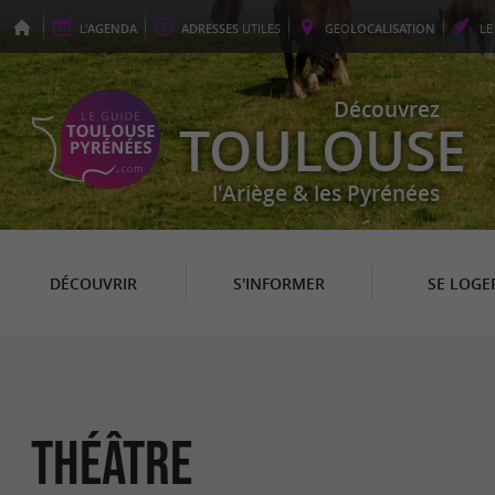
L'
AGENDA
ADRESSES
UTILES
GEO
LOCALISATION
L
Découvrez
TOULOUSE
l'Ariège & les Pyrénées
DÉCOUVRIR
S'INFORMER
SE LOGE
Théâtre