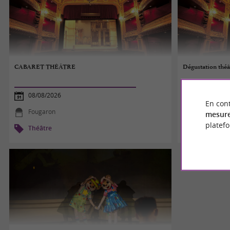
CABARET THÉÂTRE
Dégustation théâ
08/08/2026
08/08/2026
En cont
Fougaron
Madiran
mesure
platef
Théâtre
Théâtre