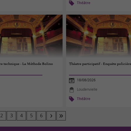
Théâtre
re technique - La Méthode Bolino
Théatre participatif - Enquête policière
18/08/2026
Loudenvielle
Théâtre
2
3
4
5
6