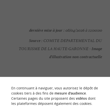
dernière mise à jour :
08/04/2026 à 12:00:00
Source :
COMITE DEPARTEMENTAL DU
Image
TOURISME DE LA HAUTE-GARONNE -
d'illustration non contractuelle
NOUS AVONS TESTÉ
POUR VOUS
En continuant à naviguer, vous autorisez le dépôt de
cookies tiers à des fins de
mesure d'audience
.
Certaines pages du site proposent des
vidéos
dont
les plateformes déposent également des cookies.