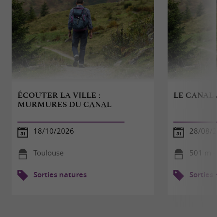
ÉCOUTER LA VILLE :
LE CANAL
MURMURES DU CANAL
18/10/2026
28/08/
Toulouse
501 m -
Sorties natures
Sorties