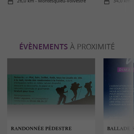
26,0 km - Montesquieu-Volvestre
34,0 km -
ÉVÈNEMENTS
À PROXIMITÉ
RANDONNÉE PÉDESTRE
BALLADE 