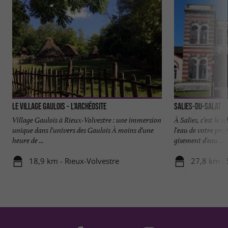
Le Village Gaulois - L'Archéosite
Salies-du-Salat
Village Gaulois à Rieux-Volvestre : une immersion
À Salies, c'est le s
unique dans l'univers des Gaulois À moins d'une
l'eau de votre pro
heure de ...
gisement d'eau ...
18,9 km - Rieux-Volvestre
27,8 km - 