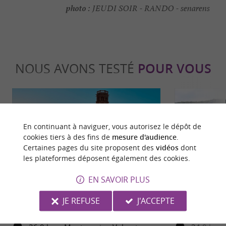
photo :
JEUDI SOIR - RANDO - senarens
NOUS AVONS TESTÉ
POUR VOUS
En continuant à naviguer, vous autorisez le dépôt de
cookies tiers à des fins de
mesure d'audience
.
Certaines pages du site proposent des
vidéos
dont
les plateformes déposent également des cookies.
Séjours / Weekend
Séjours /
EN SAVOIR PLUS
Découvrez la région du Volvestre !
Comminges : t
JE REFUSE
J'ACCEPTE
manquer