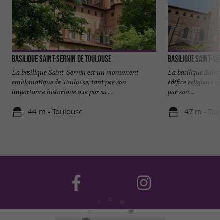
Basilique Saint-Sernin de Toulouse
Basilique Saint-S
La basilique Saint-Sernin est un monument
La basilique Sain
emblématique de Toulouse, tant par son
édifice religieux 
importance historique que par sa ...
par son ...
44 m - Toulouse
47 m - To