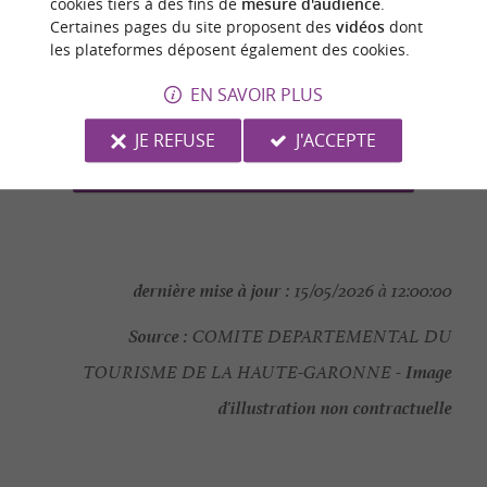
cookies tiers à des fins de
mesure d'audience
.
Certaines pages du site proposent des
vidéos
dont
+33 5 61 22 31 44
Tél. :
les plateformes déposent également des cookies.
EN SAVOIR PLUS
CONTACTER L'ORGANISATEUR
JE REFUSE
J'ACCEPTE
SITE INTERNET DE L'ÉVÈNEMENT
dernière mise à jour :
15/05/2026 à 12:00:00
Source :
COMITE DEPARTEMENTAL DU
Image
TOURISME DE LA HAUTE-GARONNE -
d'illustration non contractuelle