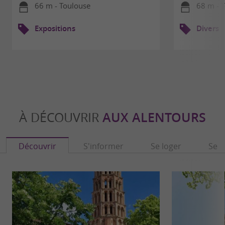
66 m - Toulouse
68 m - 
Expositions
Divers
À DÉCOUVRIR
AUX ALENTOURS
Découvrir
S'informer
Se loger
Se r