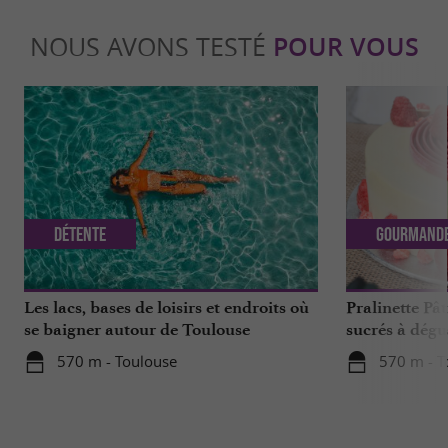
NOUS AVONS TESTÉ
POUR VOUS
Détente
Gourmand
Les lacs, bases de loisirs et endroits où
Pralinette Pât
se baigner autour de Toulouse
sucrés à dégu
de Toulouse
570 m - Toulouse
570 m - T