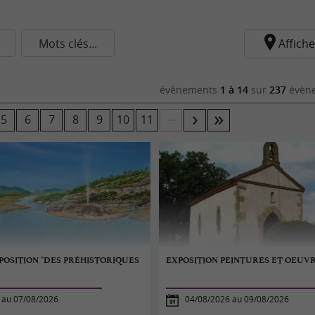
Mots clés...
Affiche
évènements
1 à 14
sur
237
évène
...
5
6
7
8
9
10
11
XPOSITION "DES PRÉHISTORIQUES
EXPOSITION PEINTURES ET OEUVR
 au 07/08/2026
04/08/2026 au 09/08/2026