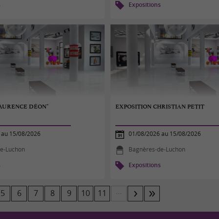
s
Expositions
LAURENCE DÉON"
EXPOSITION CHRISTIAN PETIT
 au 15/08/2026
01/08/2026 au 15/08/2026
e-Luchon
Bagnères-de-Luchon
s
Expositions
...
5
6
7
8
9
10
11