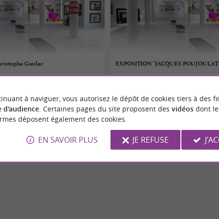
ristophe Cieslar
EXPOSITION "JACQUES POUJOULAT
 au 12/08/2026
01/08/2026 au 15/08/2026
inuant à naviguer, vous autorisez le dépôt de cookies tiers à des fi
Bagnères-de-Luchon
 d'audience
. Certaines pages du site proposent des
vidéos
dont le
ormes déposent également des cookies.
s
Expositions
EN SAVOIR PLUS
JE REFUSE
J'A