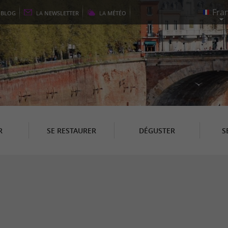
E
BLOG
LA
NEWSLETTER
LA
MÉTÉO
R
SE RESTAURER
DÉGUSTER
S