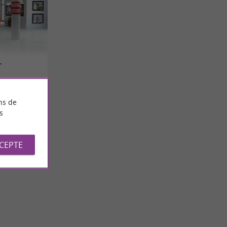
"
ns de
s
CCEPTE