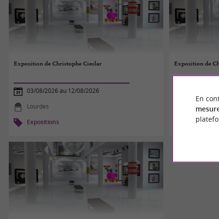
Exposition de Christophe Cieslar
Exposition de Ch
03/08/2026 au 12/08/2026
03/08/2026
En cont
Lourdes
Lourdes
mesure
platef
Expositions
Exposition