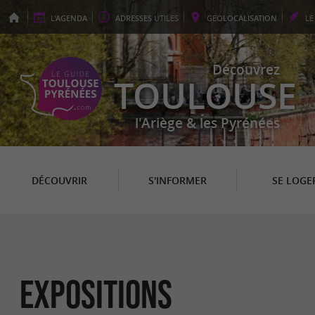
L'
AGENDA
ADRESSES
UTILES
GEO
LOCALISATION
L
Découvrez
TOULOUSE
l'Ariège & les Pyrénées
DÉCOUVRIR
S'INFORMER
SE LOGE
Expositions