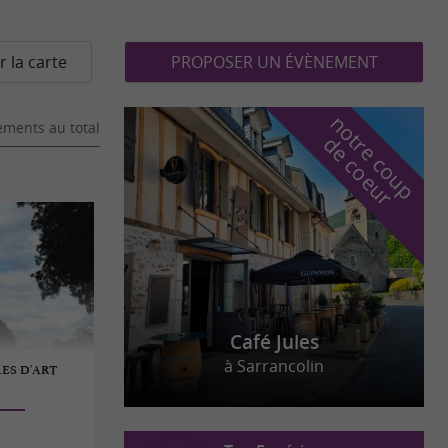
r la carte
PROPOSER UN ÉVÈNEMENT
n
o
t
e
c
o
u
p
e
c
o
e
u
ments au total
r
d
r
Café Jules
à Sarrancolin
ES D'ART