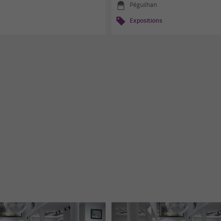
Péguilhan
s
Expositions