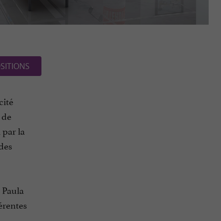
SITIONS
cité
 de
 par la
 des
t Paula
érentes