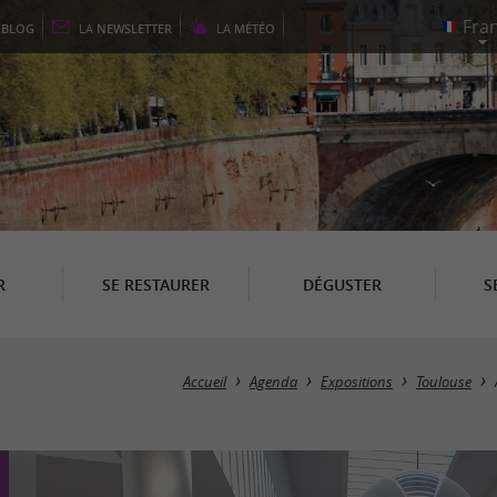
E
BLOG
LA
NEWSLETTER
LA
MÉTÉO
R
SE RESTAURER
DÉGUSTER
S
Accueil
Agenda
Expositions
Toulouse