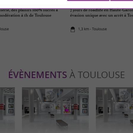
sserie, des plaisirs 100% sucrés à
7 jours de roadlife en Haute-Garo
modération à 1h de Toulouse
évasion unique avec un arrêt à To
ulouse
1,3 km - Toulouse
ÉVÈNEMENTS
À TOULOUSE