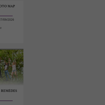
HOTO MAP
27/09/2026
se
S REMÈDES