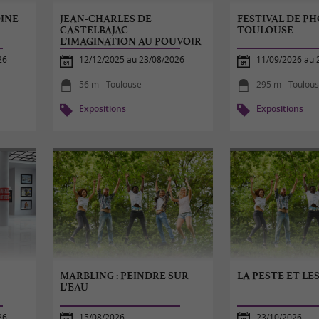
OINE
JEAN-CHARLES DE
FESTIVAL DE P
CASTELBAJAC -
TOULOUSE
L’IMAGINATION AU POUVOIR
26
12/12/2025 au 23/08/2026
11/09/2026 au 
56 m - Toulouse
295 m - Toulou
Expositions
Expositions
MARBLING : PEINDRE SUR
LA PESTE ET LE
L'EAU
26
15/08/2026
23/10/2026