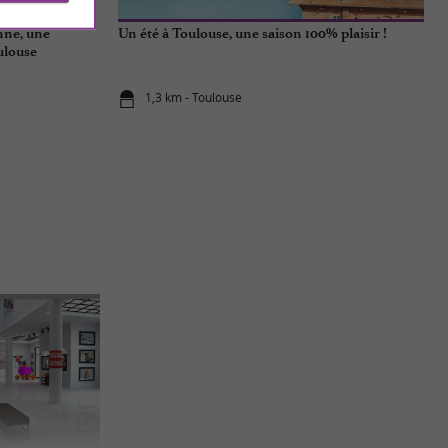
nne, une
Un été à Toulouse, une saison 100% plaisir !
ulouse
1,3 km - Toulouse