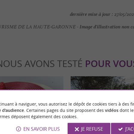
dernière mise à jour :
27/05/202
Image d'illustration non c
RISME DE LA HAUTE-GARONNE -
NOUS AVONS TESTÉ
POUR VOU
inuant à naviguer, vous autorisez le dépôt de cookies tiers à des fi
 d'audience
. Certaines pages du site proposent des
vidéos
dont le
ormes déposent également des cookies.
Séjours / Weekend
EN SAVOIR PLUS
JE REFUSE
J'A