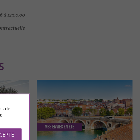
6 à 12:00:00
ontractuelle
S
ns de
s
Mes envies en été
CCEPTE