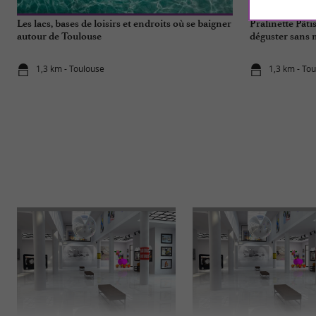
Les lacs, bases de loisirs et endroits où se baigner
Pralinette Pâti
autour de Toulouse
déguster sans 
1,3 km - Toulouse
1,3 km - To