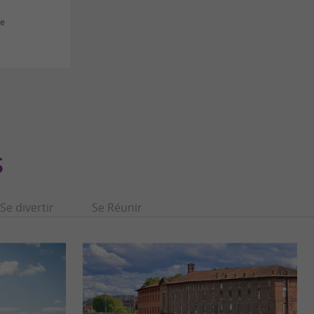
se
S
Se divertir
Se Réunir