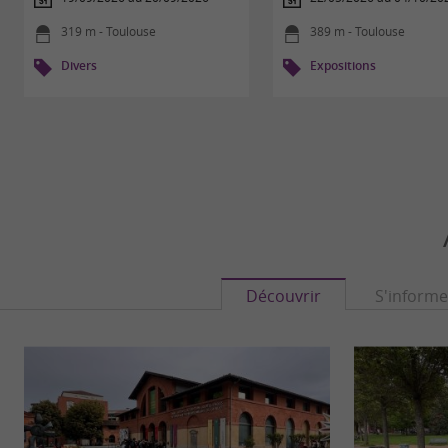
319 m - Toulouse
389 m - Toulouse
Divers
Expositions
Découvrir
S'informe