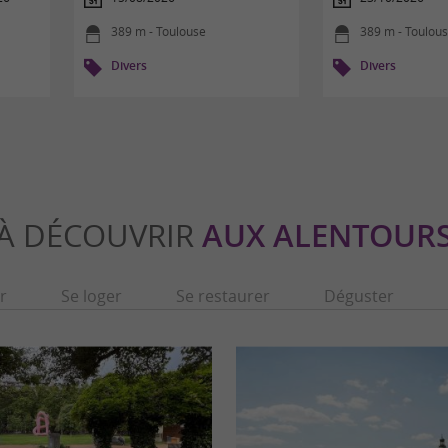
389 m - Toulouse
389 m - Toulou
Divers
Divers
À DÉCOUVRIR
AUX ALENTOUR
r
Se loger
Se restaurer
Déguster