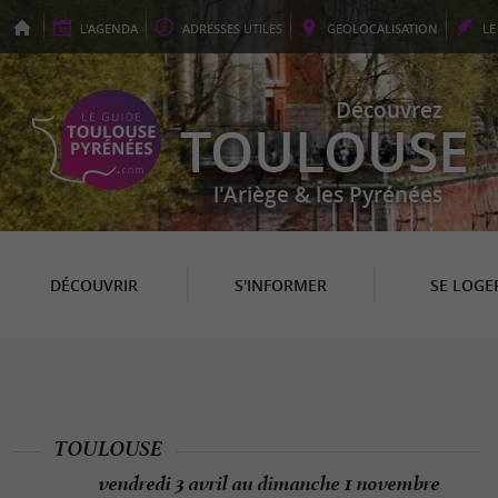
L'
AGENDA
ADRESSES
UTILES
GEO
LOCALISATION
L
Découvrez
TOULOUSE
l'Ariège & les Pyrénées
DÉCOUVRIR
S'INFORMER
SE LOGE
TOULOUSE
vendredi 3 avril au dimanche 1 novembre