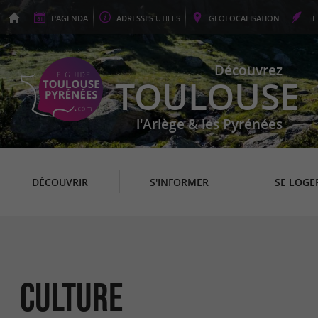
L'
AGENDA
ADRESSES
UTILES
GEO
LOCALISATION
L
Découvrez
TOULOUSE
l'Ariège & les Pyrénées
DÉCOUVRIR
S'INFORMER
SE LOGE
Culture