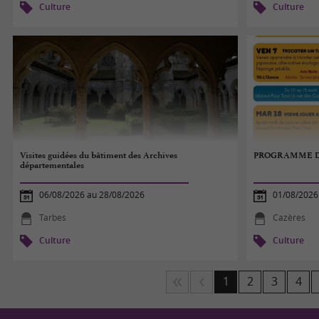
Culture
Culture
Visites guidées du bâtiment des Archives
PROGRAMME D
départementales
06/08/2026 au 28/08/2026
01/08/2026
Tarbes
Cazères
Culture
Culture
1
2
3
4