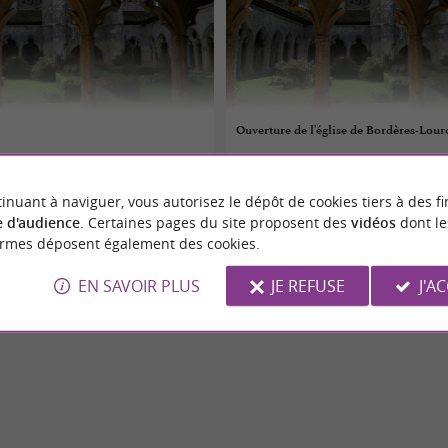
Ouverture de l'église de Bordères-Lour
09/08/2026
inuant à naviguer, vous autorisez le dépôt de cookies tiers à des fi
Sauveur
Bordères-Louron
 d'audience
. Certaines pages du site proposent des
vidéos
dont le
ormes déposent également des cookies.
Culture
EN SAVOIR PLUS
JE REFUSE
J'A