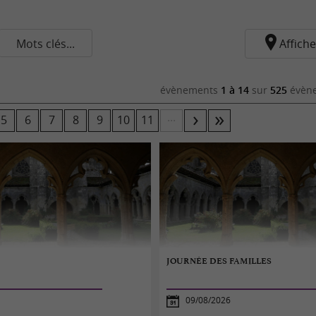
Mots clés...
Affiche
évènements
1 à 14
sur
525
évène
...
5
6
7
8
9
10
11
JOURNÉE DES FAMILLES
09/08/2026