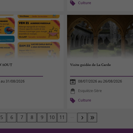
Culture
'AOUT
Visite guidée de La Carde
 au 31/08/2026
08/07/2026 au 26/08/2026
Esquièze-Sère
Culture
...
5
6
7
8
9
10
11