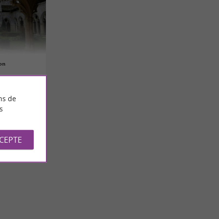
on
ns de
s
CCEPTE