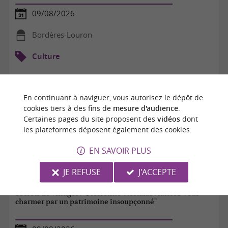
09/08/2026
Bordères-Louron
Culture
En continuant à naviguer, vous autorisez le dépôt de
cookies tiers à des fins de
mesure d'audience
.
Certaines pages du site proposent des
vidéos
dont
les plateformes déposent également des cookies.
EN SAVOIR PLUS
JE REFUSE
J'ACCEPTE
Secrets de villages : "Pierrefitte-Nestalas : laissez-vous
charmer par un patrimoine insoupçonné"