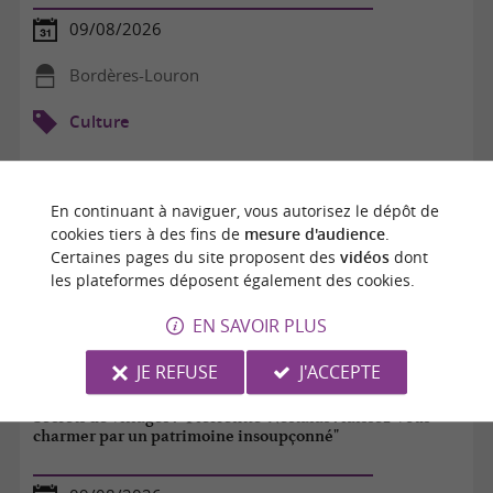
09/08/2026
Bordères-Louron
Culture
En continuant à naviguer, vous autorisez le dépôt de
cookies tiers à des fins de
mesure d'audience
.
Certaines pages du site proposent des
vidéos
dont
les plateformes déposent également des cookies.
EN SAVOIR PLUS
JE REFUSE
J'ACCEPTE
Secrets de villages : "Pierrefitte-Nestalas : laissez-vous
charmer par un patrimoine insoupçonné"