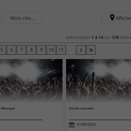
Mots clés...
Affiche
évènements
1 à 14
sur
578
évène
...
5
6
7
8
9
10
11
e Baroque
Soirée concerts
07/08/2026