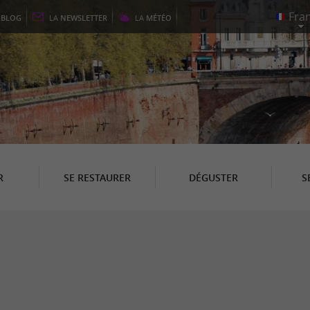
E
BLOG
LA
NEWSLETTER
LA
MÉTÉO
R
SE RESTAURER
DÉGUSTER
S