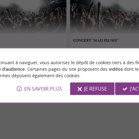
CONCERT "MAD PLUME"
07/08/2026
inuant à naviguer, vous autorisez le dépôt de cookies tiers à des fi
Encausse-les-Thermes
 d'audience
. Certaines pages du site proposent des
vidéos
dont le
ormes déposent également des cookies.
Concerts
EN SAVOIR PLUS
JE REFUSE
J'A