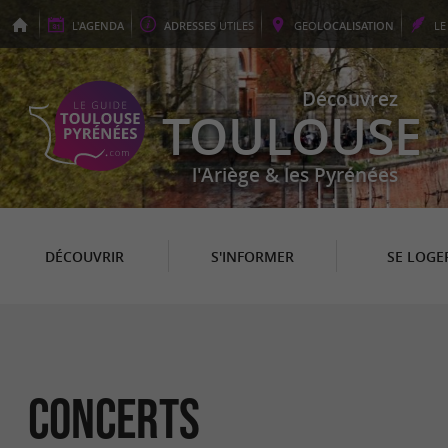
L'
AGENDA
ADRESSES
UTILES
GEO
LOCALISATION
L
Découvrez
TOULOUSE
l'Ariège & les Pyrénées
DÉCOUVRIR
S'INFORMER
SE LOGE
Concerts