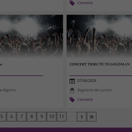
Concerts
on
CONCERT TRIBUTE TO GOLDMAN
07/08/2026
e-Bigorre
Bagnères-de-Luchon
Concerts
...
5
6
7
8
9
10
11