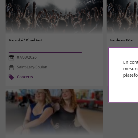
Karaoké / Blind test
Gerde en Fête !
07/08/2026
07/08/2026
En cont
Saint-Lary-Soulan
Gerde
mesure
platef
Concerts
Concerts