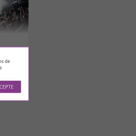
ns de
s
CCEPTE