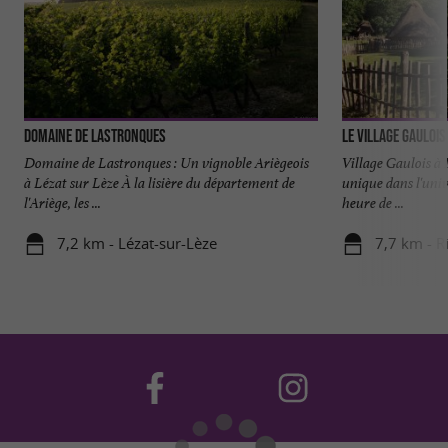
Domaine de Lastronques
Le Village Gaulois
Domaine de Lastronques : Un vignoble Ariègeois
Village Gaulois à
à Lézat sur Lèze À la lisière du département de
unique dans l'uni
l'Ariège, les ...
heure de ...
7,2 km - Lézat-sur-Lèze
7,7 km - R