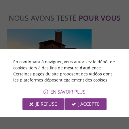
NOUS AVONS TESTÉ
POUR VOUS
En continuant à naviguer, vous autorisez le dépôt de
cookies tiers à des fins de
mesure d'audience
.
Séjours / Weekend
Festive
Certaines pages du site proposent des
vidéos
dont
les plateformes déposent également des cookies.
EN SAVOIR PLUS
Découvrez la région du Volvestre !
Matricia Expe
familial et sp
JE REFUSE
J'ACCEPTE
ariégeoise
5,2 km - Montesquieu-Volvestre
12,8 km -