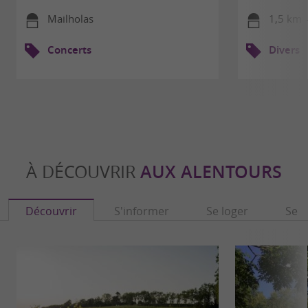
Mailholas
1,5 km -
Concerts
Divers
À DÉCOUVRIR
AUX ALENTOURS
Découvrir
S'informer
Se loger
Se r