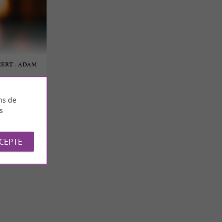
CERT - ADAM
ns de
s
CCEPTE