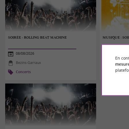
SOIRÉE - ROLLING BEAT MACHINE
MUSIQUE : SO
08/08/2026
08/08/2026
En cont
Bezins-Garraux
Couladère
mesure
platef
Concerts
Concerts