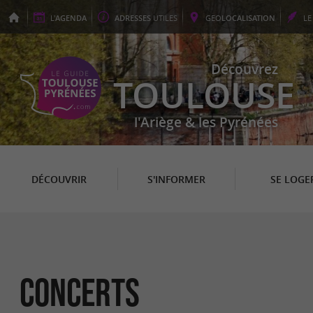
L'
AGENDA
ADRESSES
UTILES
GEO
LOCALISATION
L
Découvrez
TOULOUSE
l'Ariège & les Pyrénées
DÉCOUVRIR
S'INFORMER
SE LOGE
Concerts