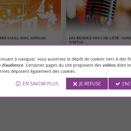
IRÉE SALSA AVEC AFINCAO
LES RENDEZ-VOUS DE L'ÉTÉ : CON
WOJTAS
08/08/2026
inuant à naviguer, vous autorisez le dépôt de cookies tiers à des fi
Saint-Gaudens
 d'audience
. Certaines pages du site proposent des
vidéos
dont le
ormes déposent également des cookies.
Concerts
EN SAVOIR PLUS
JE REFUSE
J'A