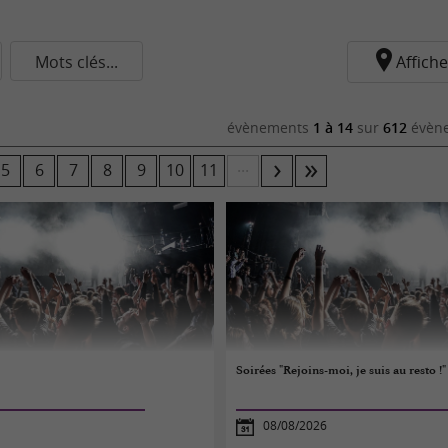
Mots clés...
Affiche
évènements
1 à 14
sur
612
évène
...
5
6
7
8
9
10
11
Soirées "Rejoins-moi, je suis au resto !"
08/08/2026