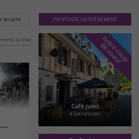
r la carte
PROPOSER UN ÉVÈNEMENT
n
o
t
e
c
o
u
p
e
c
o
e
u
ments au total
r
d
r
Café Jules
à Sarrancolin