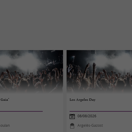
 Gaïa"
Los Argeles Day
08/08/2026
Soulan
Argelès-Gazost