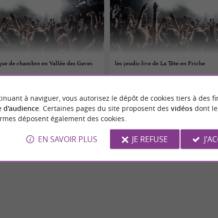
que de chambre en Vallée des Gaves
les jeudis live de La Tête en Friche
06/08/2026
inuant à naviguer, vous autorisez le dépôt de cookies tiers à des fi
Bagnères-de-Bigorre
 d'audience
. Certaines pages du site proposent des
vidéos
dont le
ormes déposent également des cookies.
Concerts
EN SAVOIR PLUS
JE REFUSE
J'A