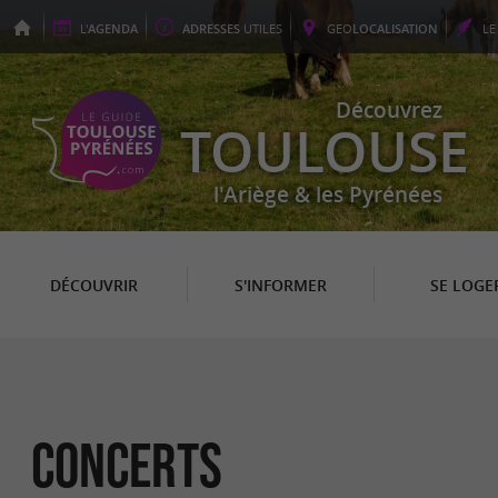
L'
AGENDA
ADRESSES
UTILES
GEO
LOCALISATION
L
Découvrez
TOULOUSE
l'Ariège & les Pyrénées
DÉCOUVRIR
S'INFORMER
SE LOGE
Concerts