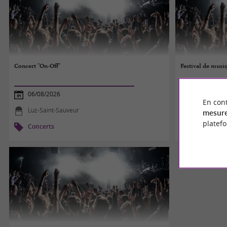
Concert "On-Off"
Festival de musi
06/08/2026
06/08/2026
En cont
Luz-Saint-Sauveur
Gèdre
mesure
platef
Concerts
Concerts