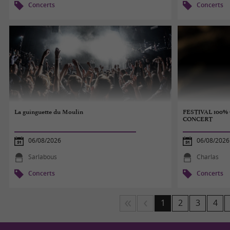
Concerts
Concerts
La guinguette du Moulin
FESTIVAL 100
CONCERT
06/08/2026
06/08/2026
Sarlabous
Charlas
Concerts
Concerts
1
2
3
4