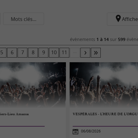
Mots clés...
Affiche
évènements
1 à 14
sur
599
évène
...
5
6
7
8
9
10
11
Tiers-Lieu Amassa
VESPÉRALES - L'HEURE DE L'ORGU
06/08/2026