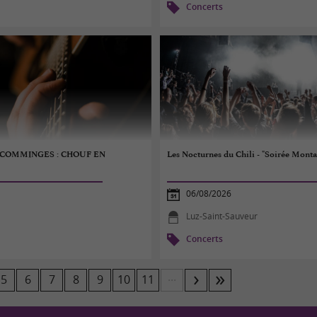
Concerts
% COMMINGES : CHOUF EN
Les Nocturnes du Chili - "Soirée Mont
06/08/2026
Luz-Saint-Sauveur
Concerts
...
5
6
7
8
9
10
11