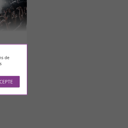
ns de
s
CCEPTE