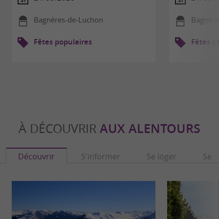
Bagnères-de-Luchon
Bagnère
Fêtes populaires
Fêtes p
À DÉCOUVRIR
AUX ALENTOURS
Découvrir
S'informer
Se loger
Se r