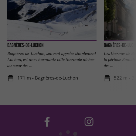
Bagnères-de-Luchon
Bagnères-de-Luc
Bagnères-de-Luchon, souvent appelée simplement
Les thermes de B
Luchon, est une charmante ville thermale nichée
la période Romaine
au cœur des ...
des ...
171 m - Bagnères-de-Luchon
522 m - B