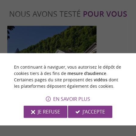
NOUS AVONS TESTÉ
POUR VOUS
En continuant à naviguer, vous autorisez le dépôt de
Détente
Incontour
cookies tiers à des fins de
mesure d'audience
.
Certaines pages du site proposent des
vidéos
dont
les plateformes déposent également des cookies.
Les Thermes de Luchon, les eaux les
Les spots ph
EN SAVOIR PLUS
plus sulfurées des Pyrénées, font peau
neuve !
105 m - Bagnères-de-Luchon
7,1 km - 
JE REFUSE
J'ACCEPTE