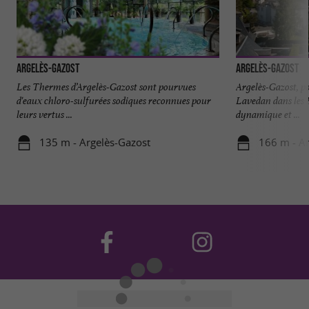
Argelès-Gazost
Argelès-Gazost
Les Thermes d’Argelès-Gazost sont pourvues
Argelès-Gazost, po
d'eaux chloro-sulfurées sodiques reconnues pour
Lavedan dans les 
leurs vertus ...
dynamique et ...
135 m - Argelès-Gazost
166 m - A