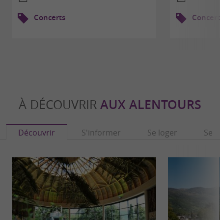
Concerts
Concert
À DÉCOUVRIR
AUX ALENTOURS
Découvrir
S'informer
Se loger
Se r