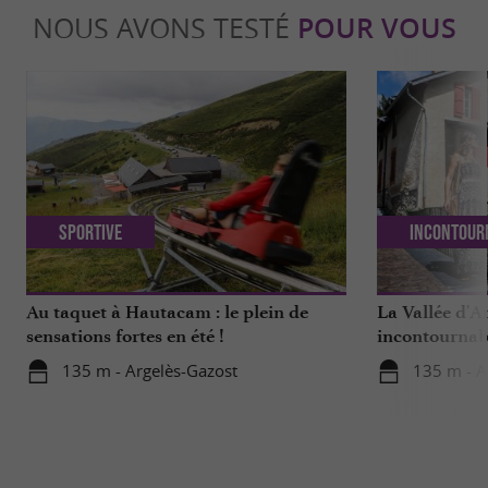
NOUS AVONS TESTÉ
POUR VOUS
Sportive
Incontour
Au taquet à Hautacam : le plein de
La Vallée d'A
sensations fortes en été !
incontournab
135 m - Argelès-Gazost
135 m - A