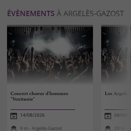
ÉVÈNEMENTS
À ARGELÈS-GAZOST
Concert choeur d'hommes
Los Argeles
"Voxitanie"
14/08/2026
08/08/
9 m - Argelès-Gazost
29 m - 