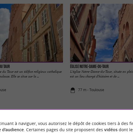
du Taur
Église Notre-Dame-Du-Taur
 du Taur est un édifice religieux catholique
L'église Notre-Dame-du-Taur, située en plei
ouse. Elle se situe sur la ...
est un lieu chargé d'histoire et de ...
ouse
77 m - Toulouse
inuant à naviguer, vous autorisez le dépôt de cookies tiers à des fi
 d'audience
. Certaines pages du site proposent des
vidéos
dont le