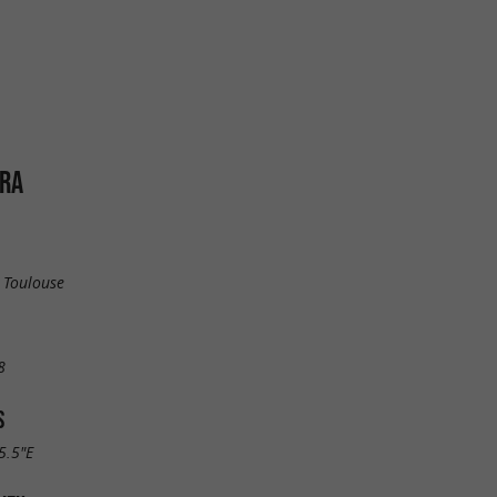
ORA
 Toulouse
8
S
5.5"E