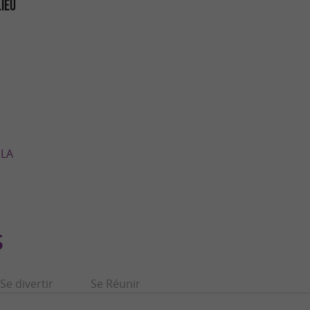
LIEU
 LA
S
Se divertir
Se Réunir