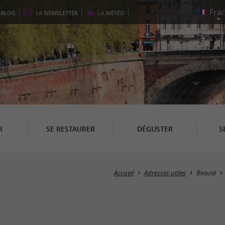
E
BLOG
LA
NEWSLETTER
LA
MÉTÉO
R
SE RESTAURER
DÉGUSTER
S
Accueil
Adresses utiles
Beauté