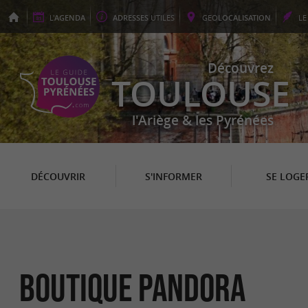
L'
AGENDA
ADRESSES
UTILES
GEO
LOCALISATION
L
Découvrez
TOULOUSE
l'Ariège & les Pyrénées
DÉCOUVRIR
S'INFORMER
SE LOGE
Boutique PANDORA