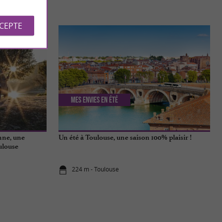
S
CCEPTE
Mes envies en été
nne, une
Un été à Toulouse, une saison 100% plaisir !
ulouse
224 m - Toulouse