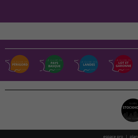
espace pro
plan