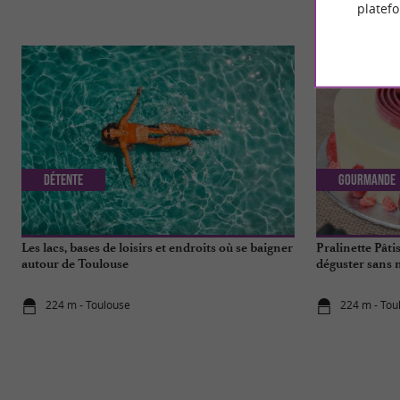
platef
Détente
Gourmande
Les lacs, bases de loisirs et endroits où se baigner
Pralinette Pâti
autour de Toulouse
déguster sans 
224 m - Toulouse
224 m - Tou