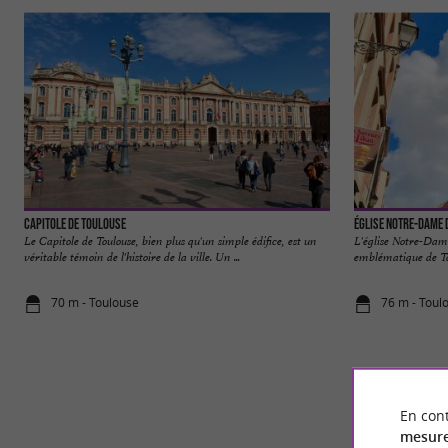
Capitole de Toulouse
Église Notre-Dame 
Le Capitole de Toulouse, bien plus qu'un simple édifice, est un
L'église Notre-Dame
véritable témoin de l'histoire de la ville. Un ...
emblématique de Toul
70 m - Toulouse
76 m - Toul
En cont
mesure