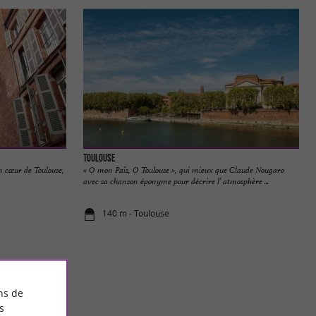
Toulouse
n cœur de Toulouse,
« O mon Païs, O Toulouse », qui mieux que Claude Nougaro
avec sa chanson éponyme pour décrire l’ atmosphère ...
140 m - Toulouse
ns de
s