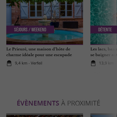
Séjours / Weekend
Détente
Le Prieuré, une maison d’hôte de
Les lacs, base
charme idéale pour une escapade
se baigner au
romantique en Haute-Garonne
9,4 km - Verfeil
13,9 km -
ÉVÈNEMENTS
À PROXIMITÉ