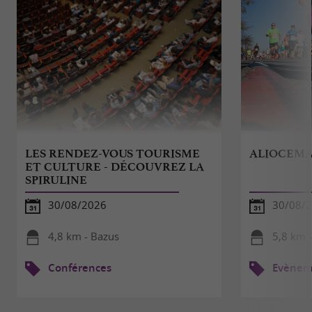
LES RENDEZ-VOUS TOURISME
ALIOCEMA
ET CULTURE - DÉCOUVREZ LA
SPIRULINE
30/08/2026
30/08/
4,8 km - Bazus
5,8 km -
Conférences
Evèneme