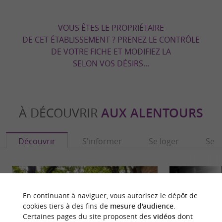
VOUS ÊTES LE PROPRIÉTAIRE
DE CET ÉTABLISSEMENT ? PRENEZ LE CONTRÔLE
DE VOTRE FICHE ET MODIFIEZ LA
SELON VOS DÉSIRS...
À DÉCOUVRIR
AUX ALENTOURS
Découvrir
S'informer
Se loger
Se r
En continuant à naviguer, vous autorisez le dépôt de
cookies tiers à des fins de
mesure d'audience
.
Certaines pages du site proposent des
vidéos
dont