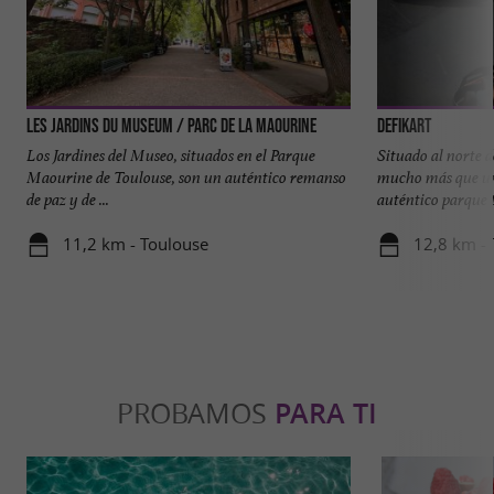
Les Jardins du Museum / Parc de la Maourine
DefiKart
Los Jardines del Museo, situados en el Parque
Situado al norte
Maourine de Toulouse, son un auténtico remanso
mucho más que un 
de paz y de ...
auténtico parque t
11,2 km - Toulouse
12,8 km -
PROBAMOS
PARA TI