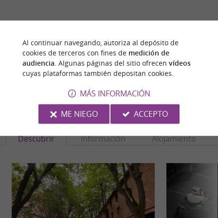
¿ERES EL PROPIETARIO
DE ESTE ESTABLECIMIENTO? TOME EL CONTROL
Al continuar navegando, autoriza al depósito de
DE SU ARCHIVO Y MODIFÍQUELO
cookies de terceros con fines de
medición de
SEGÚN SUS DESEOS...
audiencia
. Algunas páginas del sitio ofrecen
vídeos
cuyas plataformas también depositan cookies.
MÁS INFORMACIÓN
PARA DESCUBRIR
ALREDEDOR
ME NIEGO
ACCEPTO
Descubrir
Información
Alojamiento