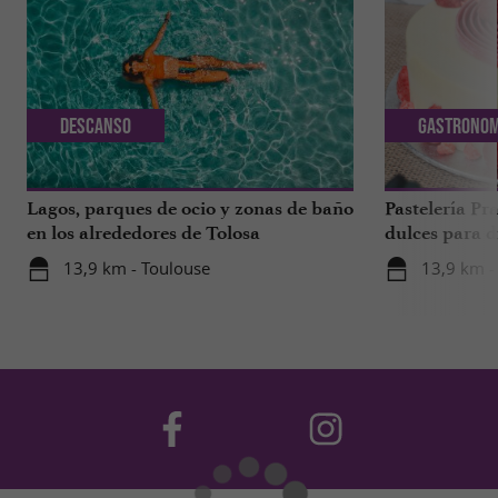
Descanso
Gastronom
Lagos, parques de ocio y zonas de baño
Pastelería Pra
en los alrededores de Tolosa
dulces para d
a 1 hora de T
13,9 km - Toulouse
13,9 km -