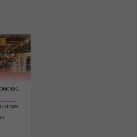
ERROIRS,
S
01/11/2026
nne
s