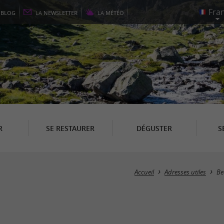
E
BLOG
LA
NEWSLETTER
LA
MÉTÉO
R
SE RESTAURER
DÉGUSTER
S
Accueil
Adresses utiles
Be