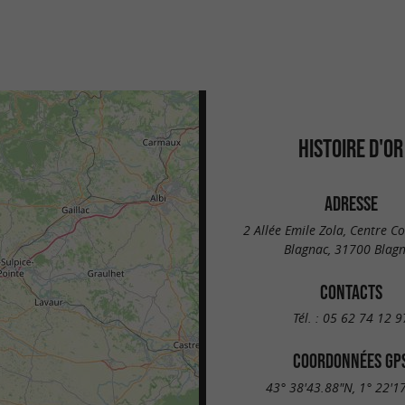
HISTOIRE D'OR
ADRESSE
2 Allée Emile Zola, Centre 
Blagnac, 31700 Blag
CONTACTS
Tél. :
05 62 74 12 9
COORDONNÉES GP
43° 38'43.88"N, 1° 22'1