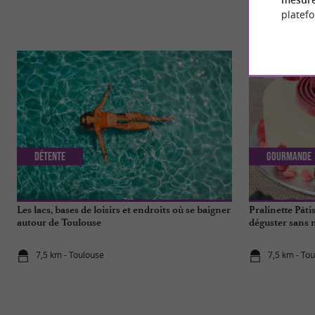
platef
Détente
Gourmande
Les lacs, bases de loisirs et endroits où se baigner
Pralinette Pâti
autour de Toulouse
déguster sans 
7,5 km - Toulouse
7,5 km - To