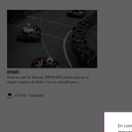
DefiKart
Jardin Compan Caff
Situé au nord de Toulouse, DEFIKART est bien plus qu’un
Le Jardin Compans-C
simple complexe de loisirs : c’est un véritable parc ...
cœur de Toulouse, of
4,7 km - Toulouse
6,3 km - To
En cont
mesure