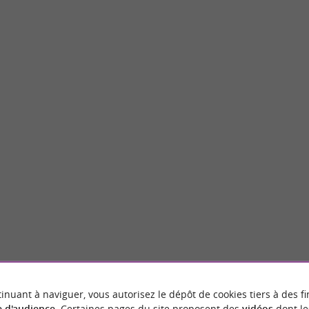
arelli
Jardin japonais Pierre-Baudis
affarelli est un vaste espace vert situé au
Le Jardin Japonais de Toulouse, officiellem
frant une diversité ...
Japonais Pierre-Baudis, est un lieu emblémati
ulouse
6,3 km - Toulouse
inuant à naviguer, vous autorisez le dépôt de cookies tiers à des fi
 d'audience
. Certaines pages du site proposent des
vidéos
dont le