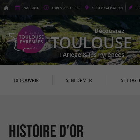
L'
AGENDA
ADRESSES
UTILES
GEO
LOCALISATION
L
Découvrez
TOULOUSE
l'Ariège & les Pyrénées
DÉCOUVRIR
S'INFORMER
SE LOGE
Histoire d'Or