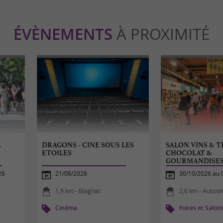
ÉVÈNEMENTS
À PROXIMITÉ
L
DRAGONS - CINE SOUS LES
SALON VINS & T
ETOILES
CHOCOLAT &
GOURMANDISE
26
21/08/2026
30/10/2026 au 
1,9 km - Blagnac
2,6 km - Ausso
Cinéma
Foires et Salon