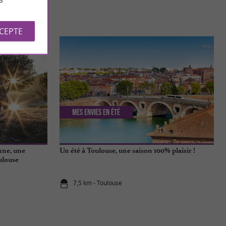
S
CCEPTE
Mes envies en été
nne, une
Un été à Toulouse, une saison 100% plaisir !
ulouse
7,5 km - Toulouse