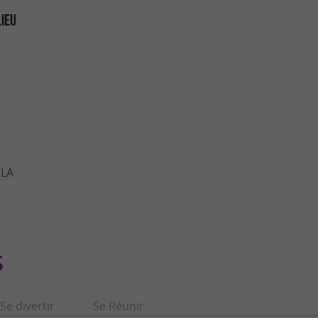
LIEU
 LA
S
Se divertir
Se Réunir