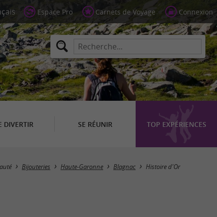
Espace Pro
Carnets de Voyage
Connexion
E DIVERTIR
SE RÉUNIR
TOP EXPÉRIENCES
auté
Bijouteries
Haute-Garonne
Blagnac
Histoire d'Or