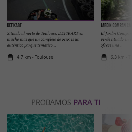
DefiKart
Jardin Compan Caf
Situado al norte de Toulouse, DEFIKART es
El Jardín Compans
mucho más que un complejo de ocio: es un
verde situado en e
auténtico parque temático ...
ofrece una ...
4,7 km - Toulouse
6,3 km - T
PROBAMOS
PARA TI