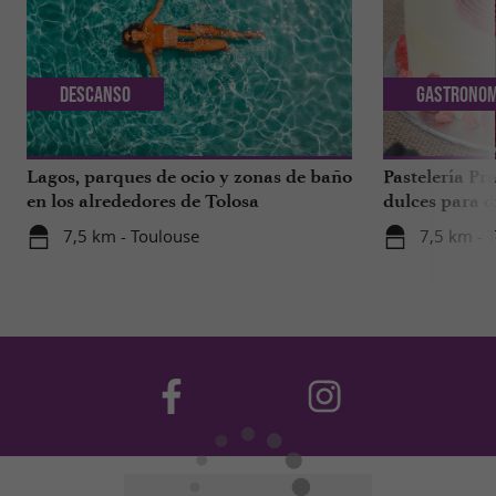
Descanso
Gastronom
Lagos, parques de ocio y zonas de baño
Pastelería Pra
en los alrededores de Tolosa
dulces para d
a 1 hora de T
7,5 km - Toulouse
7,5 km - 