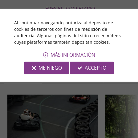
¿ERES EL PROPIETARIO
DE ESTE ESTABLECIMIENTO? TOME EL CONTROL
Al continuar navegando, autoriza al depósito de
DE SU ARCHIVO Y MODIFÍQUELO
cookies de terceros con fines de
medición de
SEGÚN SUS DESEOS...
audiencia
. Algunas páginas del sitio ofrecen
vídeos
cuyas plataformas también depositan cookies.
MÁS INFORMACIÓN
PARA DESCUBRIR
ALREDEDOR
ME NIEGO
ACCEPTO
Descubrir
Información
Alojamiento