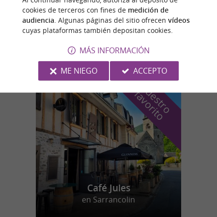
cookies de terceros con fines de
medición de
audiencia
. Algunas páginas del sitio ofrecen
vídeos
Randonnée guidée en Moto électrique
cuyas plataformas también depositan cookies.
MÁS INFORMACIÓN
ME NIEGO
ACCEPTO
n
u
e
s
t
r
o
a
v
o
r
i
t
f
o
Café Jules
en Sarrancolin