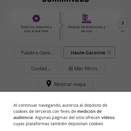
Todos los Deportes y
Parques de atracciones y
Senderi
ocio al aire libre
de ocio
descub
Palabra clave...
Haute-Garonne
Ciudad...
Más filtros
Mostrar mapa
Ningún resultado en esta categoría y ciudad de
Al continuar navegando, autoriza al depósito de
momento...
cookies de terceros con fines de
medición de
audiencia
. Algunas páginas del sitio ofrecen
vídeos
cuyas plataformas también depositan cookies.