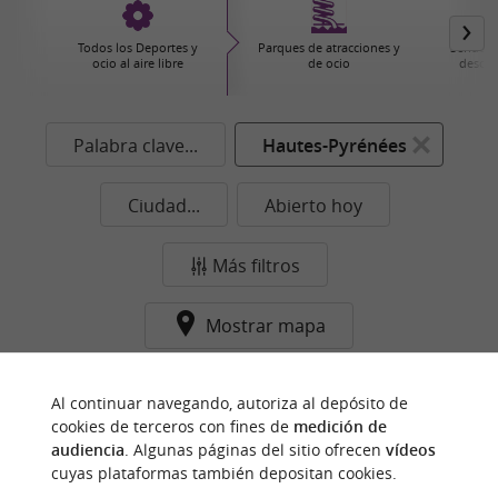
Todos los Deportes y
Parques de atracciones y
Senderi
ocio al aire libre
de ocio
descub
Palabra clave...
Hautes-Pyrénées
Ciudad...
Abierto hoy
Más filtros
Mostrar mapa
Ningún resultado en esta categoría y ciudad de
Al continuar navegando, autoriza al depósito de
momento...
cookies de terceros con fines de
medición de
audiencia
. Algunas páginas del sitio ofrecen
vídeos
cuyas plataformas también depositan cookies.