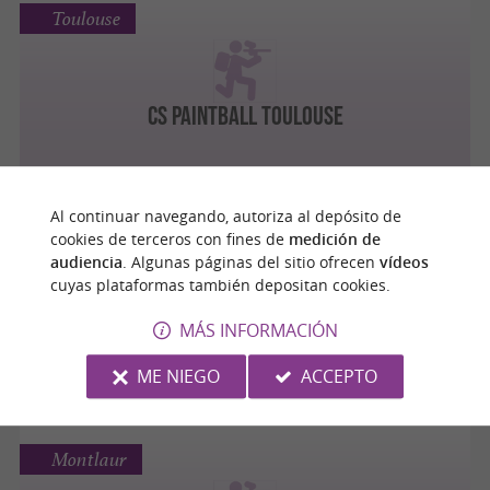
Toulouse
CS PAINTBALL TOULOUSE
Al continuar navegando, autoriza al depósito de
Clermont-le-Fort
cookies de terceros con fines de
medición de
audiencia
. Algunas páginas del sitio ofrecen
vídeos
cuyas plataformas también depositan cookies.
MÁS INFORMACIÓN
MANHATTAN PAINTBALL
ME NIEGO
ACCEPTO
Montlaur