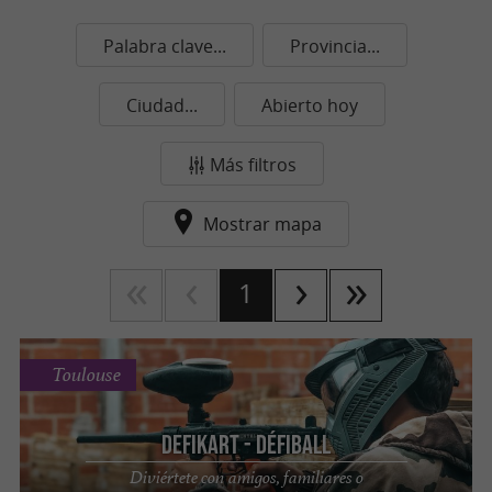
Palabra clave...
Provincia...
Ciudad...
Abierto hoy
Más filtros
Mostrar mapa
1
Toulouse
DefiKart - Défiball
Diviértete con amigos, familiares o