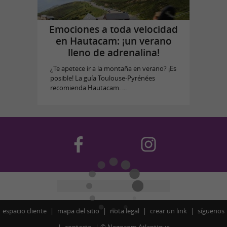
Emociones a toda velocidad
en Hautacam: ¡un verano
lleno de adrenalina!
¿Te apetece ir a la montaña en verano? ¡Es
posible! La guía Toulouse-Pyrénées
recomienda Hautacam. ...
espacio cliente
mapa del sitio
nota legal
crear un link
síguenos