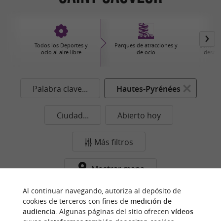
Todos los Deportes y
Parques de atracciones y
Senderi
ocio al aire libre
de ocio
descub
Palabra clave...
Hautes-Pyrénées
Ciudad...
Abierto hoy
Más filtros
Mostrar mapa
Ningún resultado en esta categoría y ciudad de
Al continuar navegando, autoriza al depósito de
cookies de terceros con fines de
medición de
momento...
audiencia
. Algunas páginas del sitio ofrecen
vídeos