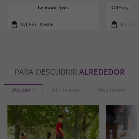
Le mont Arès
GR®105 - Ch
8,1 km - Nestier
8,2 km -
PARA DESCUBRIR
ALREDEDOR
Descubrir
Información
Alojamiento