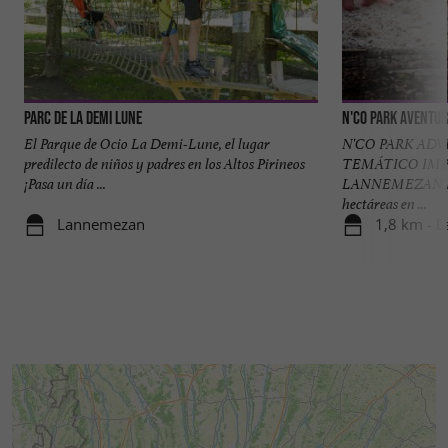
Parc de la Demi Lune
N'Co Park Aventur
El Parque de Ocio La Demi-Lune, el lugar
N'CO PARK AD
predilecto de niños y padres en los Altos Pirineos
TEMÁTICO IMP
¡Pasa un día ...
LANNEMEZAN Enc
hectáreas en ...
Lannemezan
1,8 km - 