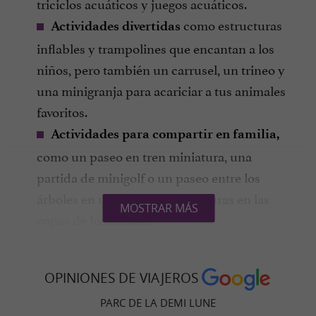
triciclos acuáticos y juegos acuáticos.
como estructuras
Actividades divertidas
inflables y trampolines que encantan a los
niños, pero también un carrusel, un trineo y
una minigranja para acariciar a tus animales
favoritos.
Actividades para compartir en familia,
como un paseo en tren miniatura, una
partida de minigolf o un paseo entre los
árboles en un circuito de aventuras en las
MOSTRAR MÁS
copas de los árboles.
¡Traiga su almuerzo
a las áreas
de picnic
designadas y reserve espacio para el té de la
OPINIONES DE VIAJEROS
tarde! El Bistro del Parque sirve crepas, waffles,
PARC DE LA DEMI LUNE
dulces e incluso pizzas para los más golosos.