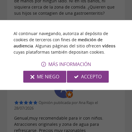
de manos por ningún lado. Ni en los baños, ni
siquiera cerca de la zona de comida. ¿Quieren que
sus hijos se contagien de una gastroenteritis?
Al continuar navegando, autoriza al depósito de
cookies de terceros con fines de
medición de
audiencia
. Algunas páginas del sitio ofrecen
vídeos
Opinión publicada por Claire Marroc el
cuyas plataformas también depositan cookies.
28/07/2026
MÁS INFORMACIÓN
Tuvimos un día muy bueno...
ME NIEGO
ACCEPTO
Opinión publicada por Ana Rajo el
28/07/2026
Genual,muy recomendable para ir con niños.
Atracciones originales y zona de agua para
refrescarse. Precios muy razonables