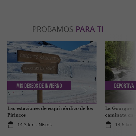
PROBAMOS
PARA TI
Mis deseos de invierno
Deportiva
Las estaciones de esquí nórdico de los
La Gourgue d’
Pirineos
caminata en e
tropical de lo
14,3 km - Nistos
14,6 km -