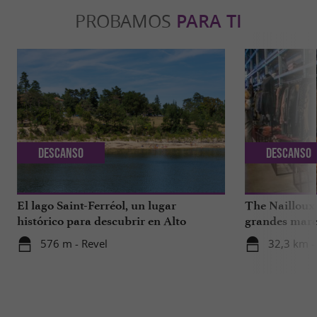
PROBAMOS
PARA TI
Descanso
Descanso
El lago Saint-Ferréol, un lugar
The Nailloux
histórico para descubrir en Alto
grandes marca
Garona
576 m - Revel
32,3 km -