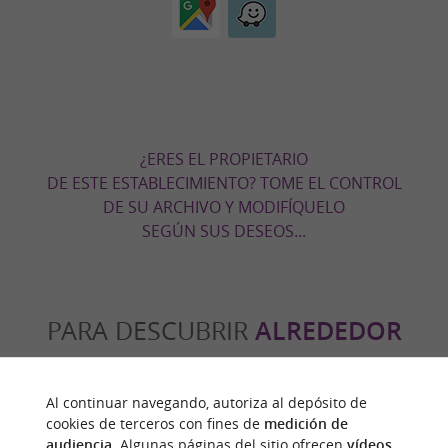
¿ERES EL PROPIETARIO
DE ESTE ESTABLECIMIENTO? TOME EL CONTROL
DE SU ARCHIVO Y MODIFÍQUELO
SEGÚN SUS DESEOS...
PARA DESCUBRIR
ALREDEDOR
Descubrir
Información
Alojamiento
Al continuar navegando, autoriza al depósito de
cookies de terceros con fines de
medición de
audiencia
. Algunas páginas del sitio ofrecen
vídeos