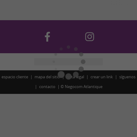
espacio cliente
mapa del sitio
nota legal
crear un link
síguenos
contacto
©
Negocom Atlantique