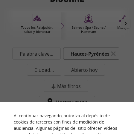
Todos los Relajación,
Balneo / Spa / Sauna /
Masajes
salud y bienestar
Hammam
Palabra clave...
Hautes-Pyrénées
Ciudad...
Abierto hoy
Más filtros
Mostrar mapa
Ningún resultado en esta categoría y ciudad de
Al continuar navegando, autoriza al depósito de
cookies de terceros con fines de
medición de
momento...
audiencia
. Algunas páginas del sitio ofrecen
vídeos