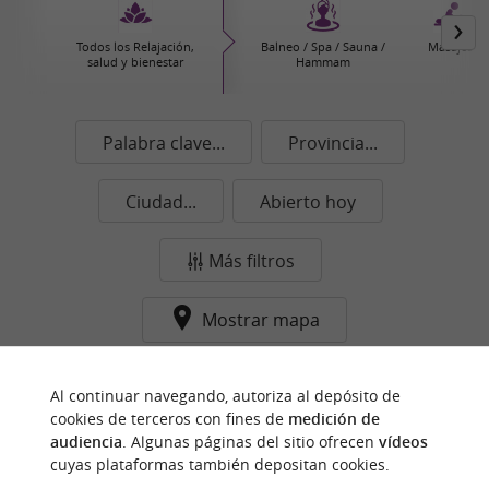
Todos los Relajación,
Balneo / Spa / Sauna /
Masajes
salud y bienestar
Hammam
Palabra clave...
Provincia...
Ciudad...
Abierto hoy
Más filtros
Mostrar mapa
Ningún resultado en esta categoría y ciudad de
Al continuar navegando, autoriza al depósito de
momento...
cookies de terceros con fines de
medición de
audiencia
. Algunas páginas del sitio ofrecen
vídeos
cuyas plataformas también depositan cookies.