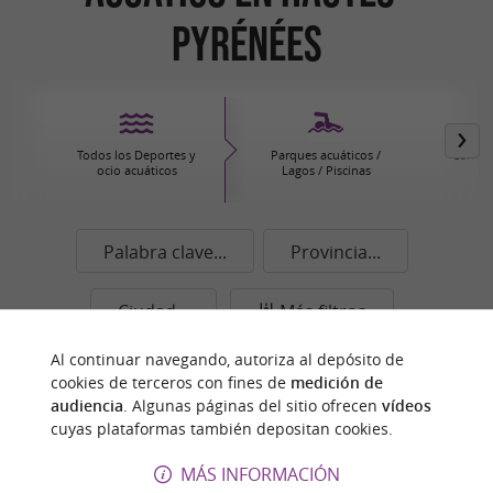
Pyrénées
Todos los Deportes y
Parques acuáticos /
Canoas
ocio acuáticos
Lagos / Piscinas
Pi
Palabra clave...
Provincia...
Ciudad...
Más filtros
Al continuar navegando, autoriza al depósito de
Mostrar mapa
cookies de terceros con fines de
medición de
audiencia
. Algunas páginas del sitio ofrecen
vídeos
n
u
e
s
t
r
o
a
v
o
r
i
t
cuyas plataformas también depositan cookies.
f
o
MÁS INFORMACIÓN