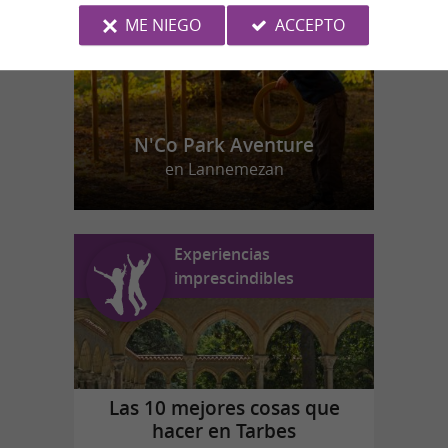
ME NIEGO
ACCEPTO
N'Co Park Aventure
en Lannemezan
Experiencias
imprescindibles
Las 10 mejores cosas que
hacer en Tarbes