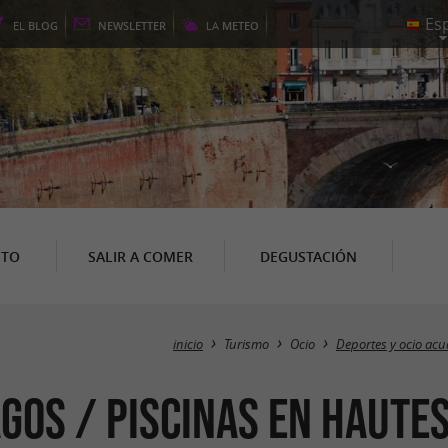
EL
BLOG
NEWSLETTER
LA
METEO
NTO
SALIR A COMER
DEGUSTACIÓN
inicio
Turismo
Ocio
Deportes y ocio acu
agos / Piscinas en Haute