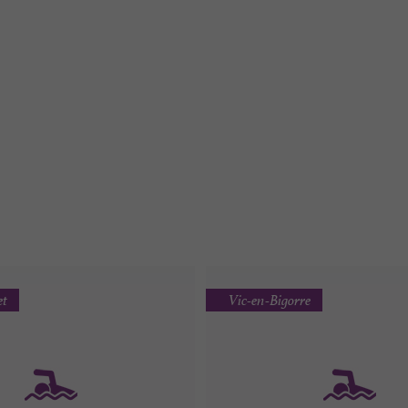
et
Vic-en-Bigorre