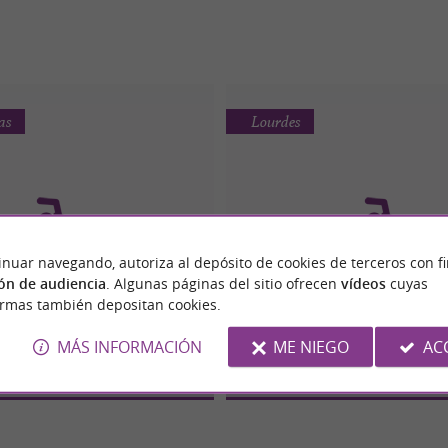
as
Lourdes
inuar navegando, autoriza al depósito de cookies de terceros con f
ón de audiencia
. Algunas páginas del sitio ofrecen
vídeos
cuyas
 AQUATIQUE LAU-FOLIE'S
COMPLEXE AQUATIQ
ormas también depositan cookies.
MÁS INFORMACIÓN
ME NIEGO
AC