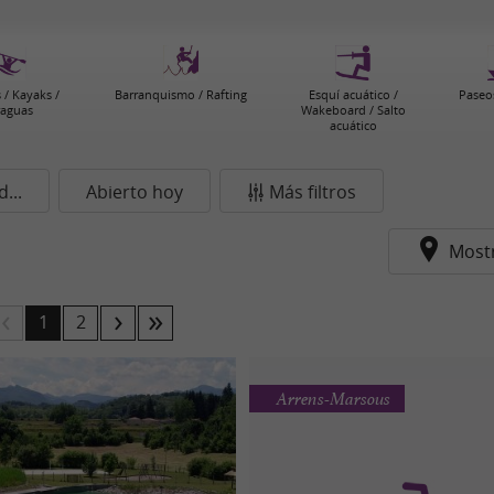
 / Kayaks /
Barranquismo / Rafting
Esquí acuático /
Paseo
raguas
Wakeboard / Salto
acuático
...
Abierto hoy
Más filtros
Most
1
2
Arrens-Marsous