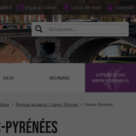
Espacio Cliente
Libros de Viaje
Conectar
EXPERIENCIAS
OCIO
REUNIRSE
IMPRESCINDIBLES
Masquer la carte
áticos
Parques acuáticos / Lagos / Piscinas
Hautes-Pyrénées
s-Pyrénées