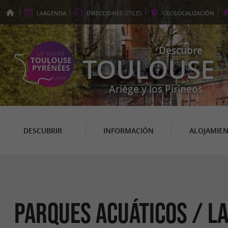
LA
AGENDA
DIRECCIONES
ÚTILES
GEO
LOCALIZACIÓN
Descubre
TOULOUSE
Ariège y los Pirineos
DESCUBRIR
INFORMACIÓN
ALOJAMIE
Parques acuáticos / L