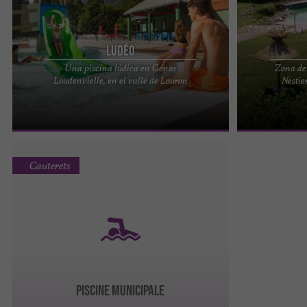
Ludéo
Una piscina lúdica en Génos
Zona de 
LUDEO EN LOUDENVIELLE: EL ESPACIO ACUÁTICO
Ôcybelle, una 
Loudenvielle, en el valle de Louron
Nestie
FAMILIAR DEFINITIVO Una piscina en el corazón
todo el verano
de los Pirineos Ludéo se ...
¡Pónganse el tra
Cauterets
PISCINE MUNICIPALE