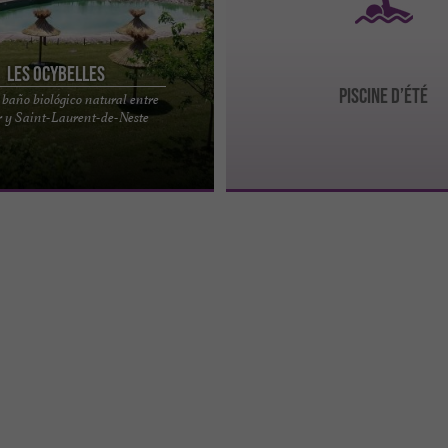
Les Ocybelles
PISCINE D’ÉTÉ
baño biológico natural entre
piscina natural para nadar durante
r y Saint-Laurent-de-Neste
 en Saint-Laurent-de-Neste
je de ...