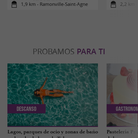
DECOUVERTES
1,9 km - Ramonville-Saint-Agne
2,2 km -
PROBAMOS
PARA TI
Descanso
Gastronom
Lagos, parques de ocio y zonas de baño
Pastelería Pra