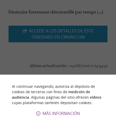
Itinéraire fortement déconseillé par temps (...)
ACCEDE A LOS DETALLES DE ESTE
ITINERARIO EN CIRKWI.COM
última actualización :
04/08/2026 à 04:44:43
Source :
Cirkwi
| Haute-Garonne Tourisme
autor de la foto :
Sicoval
Al continuar navegando, autoriza al depósito de
cookies de terceros con fines de
medición de
audiencia
. Algunas páginas del sitio ofrecen
vídeos
cuyas plataformas también depositan cookies.
MÁS INFORMACIÓN
PARA DESCUBRIR