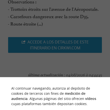
Observations :
- Trottoirs étroits sur l'avenue de l'Aéropostale.
- Carrefours dangereux avec la route D35.
- Route étroite (...)
ACCEDE A LOS DETALLES DE ESTE
ITINERARIO EN CIRKWI.COM
última actualización :
04/08/2026 à 04:44:45
Source :
Cirkwi
| Haute-Garonne Tourisme
Al continuar navegando, autoriza al depósito de
autor de la foto :
Sicoval
cookies de terceros con fines de
medición de
audiencia
. Algunas páginas del sitio ofrecen
vídeos
cuyas plataformas también depositan cookies.