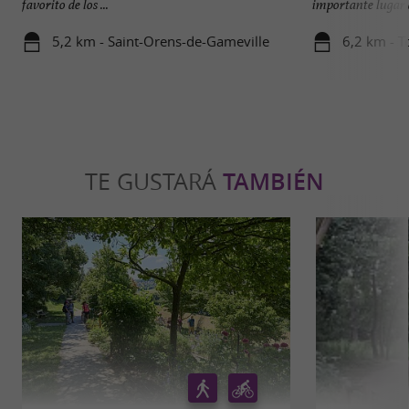
favorito de los ...
importante lugar 
5,2 km - Saint-Orens-de-Gameville
6,2 km - T
TE GUSTARÁ
TAMBIÉN