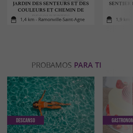
JARDIN DES SENTEURS ET DES
SENTIER 
COULEURS ET CHEMIN DE
DECOUVERTES
1,4 km - Ramonville-Saint-Agne
1,9 km -
PROBAMOS
PARA TI
Descanso
Gastronom